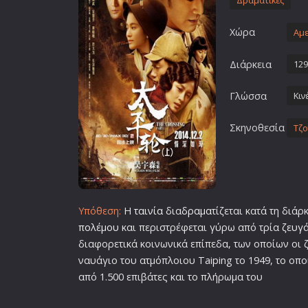
Δραματικές
Επιστημονικής Φαντασίας
Χώρα
Εποχής
Αμε
Ερωτικές
Διάρκεια
129
Ευρωπαικός Κινηματογράφ
Γλώσσα
Κιν
Θρησκευτικές
Θρίλερ
Σκηνοθεσία
Τζο
Ιστορικές
Καταστροφής
Κλασσικές
Υπόθεση:
Η
ταινία
δια
δραμα
τίζεται κατά τη διάρ
πολέμου
και περιστρέφεται γύρω από τρία
ζευγ
διαφορετικά κοινωνικά επίπεδα, των οποίων οι 
ναυάγιο του ατμόπλοιου Taiping το 1949, το οπ
από 1.500 επιβάτες και το πλήρωμα του