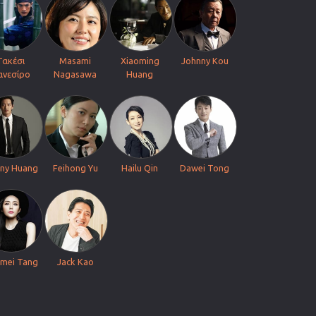
Τακέσι
Masami
Xiaoming
Johnny Kou
ανεσίρο
Nagasawa
Huang
ny Huang
Feihong Yu
Hailu Qin
Dawei Tong
gmei Tang
Jack Kao