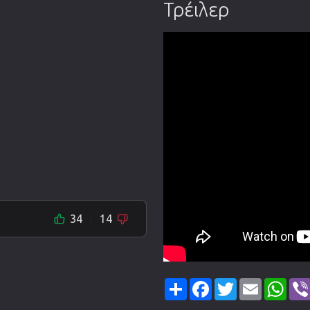
Τρέιλερ
34
14
Share
Facebook
Twitter
Email
Wha