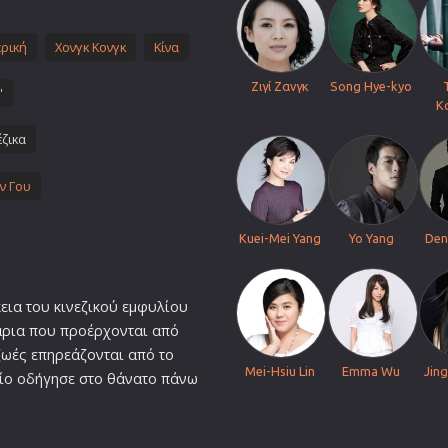
Πολεμικές Τέχνες
ρική
Χονγκ Κονγκ
Πολιτική
Κίνα
Σπορ
Ζιγί Ζανγκ
Song Hye-kyo
'
Κ
ος
Τηλεοπτικές Σειρές
έζικα
Τρόμου
Φαντασίας
ν Γου
Φιλμ Νουάρ
Χριστουγεννιάτικες
Kuei-Mei Yang
Yo Yang
Den
Ρομαντικές Κωμωδίες
κεια του κινεζικού εμφυλίου
άρι
α που προέρχονται από
ζωές επηρεάζονται από το
Mei-Hsiu Lin
Emma Wu
Jin
οίο οδήγησε στο θάνατο πάνω