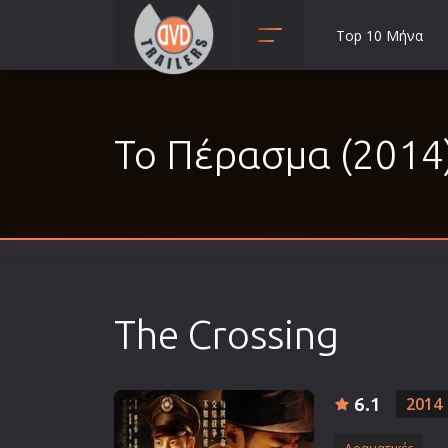
Top 10 Μήνα
Animation
Anime
Το Πέρασμα (2014
Αισθηματικές
Αισθησιακές
Αστυνομικές
Β' Παγκόσμιος Πόλεμος
Βιογραφίες
Γουέστερν
The Crossing
Δραματικές
Δράσης
Ελληνικός Κινηματογράφος
6.1
2014
Επιβίωσης