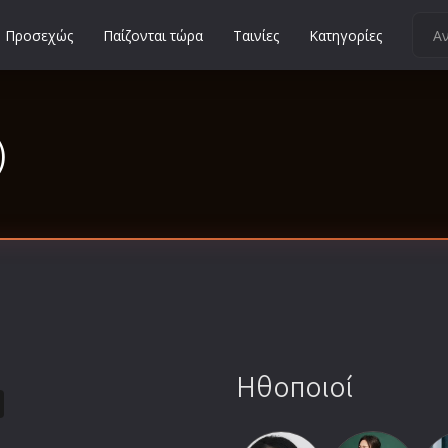
Προσεχώς
Παίζονται τώρα
Ταινίες
Κατηγορίες
Κοινωνικές
Κωμωδίες
)
Μικρού Μήκους
Μιούζικαλ
Μουσική
Μυστηρίου
Νεανικές
Ντοκιμαντέρ
Οικογενειακές
Παιδικές
Ηθοποιοί
Περιπέτειες
Πολεμικές