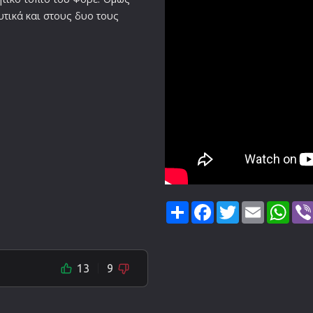
υτικά και στους δυο τους
Share
Facebook
Twitter
Email
Wha
13
9