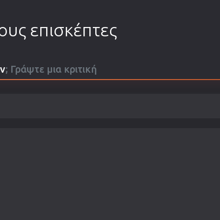
τους επισκέπτες
αν
; Γράψτε μια κριτική