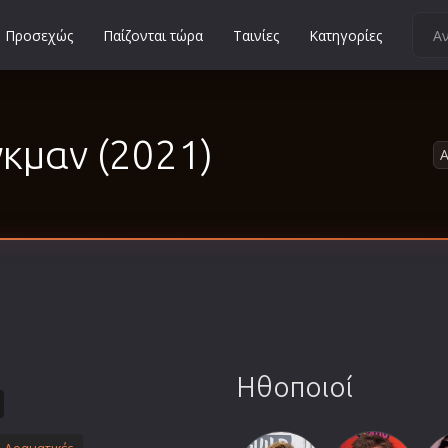
Προσεχώς
Παίζονται τώρα
Ταινίες
Κατηγορίες
Κοινωνικές
Κωμωδίες
κμαν (2021)
Μικρού Μήκους
Μιούζικαλ
Μουσική
Μυστηρίου
Νεανικές
Ντοκιμαντέρ
Οικογενειακές
Παιδικές
Ηθοποιοί
Περιπέτειες
Πολεμικές