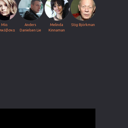
Μία
Anders
Melinda
Stig Björkman
σικόβσκα
Danielsen Lie
Kinnaman