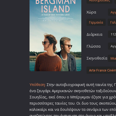
Αισθηματικές
Επιστημονικής Φαντασίας
Χώρα
Εποχής
Αγγ
Ερωτικές
Γερμανία
Γαλ
Ευρωπαικός Κινηματογράφ
Διάρκεια
112
Θρησκευτικές
Θρίλερ
Γλώσσα
Αγγ
Ιστορικές
Σκηνοθεσία
Mia
Καταστροφής
Κλασσικές
Arte France Ciné
Υπόθεση:
Στην αυτοβιογραφική αυτή
ταινία
της 
ένα
ζευγάρι
Αμερικανών σκηνοθετών ταξιδεύουν 
Σουηδίας, εκεί όπου ο Μπέργκμαν έζησε για
χρό
περισσότερες ταινίες του. Οι δυο τους σκοπεύ
καλοκαίρι και να δουλέψουν τα σενάρια των επό
αναζητώντας την έμπνευση στο άγριο και υποβλ