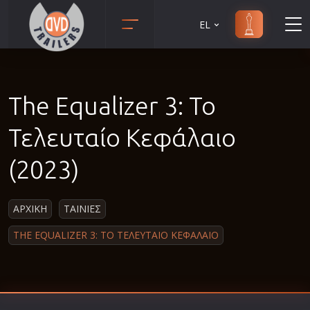
EL
Animation
Anime
The Equalizer 3: Το
Αισθηματικές
Αισθησιακές
Τελευταίο Κεφάλαιο
Αστυνομικές
(2023)
Β' Παγκόσμιος Πόλεμος
Βιογραφίες
ΑΡΧΙΚΗ
ΤΑΙΝΙΕΣ
Γουέστερν
THE EQUALIZER 3: ΤΟ ΤΕΛΕΥΤΑΙΟ ΚΕΦΑΛΑΙΟ
Δραματικές
Δράσης
Ελληνικός Κινηματογράφος
Επιβίωσης