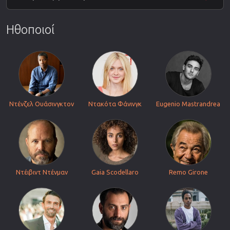
Ηθοποιοί
Ντένζελ Ουάσινγκτον
Ντακότα Φάνινγκ
Eugenio Mastrandrea
Ντέιβιντ Ντένμαν
Gaia Scodellaro
Remo Girone