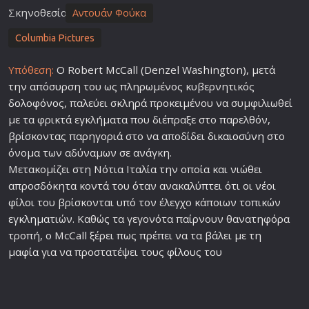
Σκηνοθεσία
Αντουάν Φούκα
Columbia Pictures
Υπόθεση:
Ο Robert McCall (Denzel Washington), μετά
την απόσυρση του ως πληρωμένος κυβερνητικός
δολοφόνο
ς, παλεύει σκληρά προκειμένου να συμφιλιωθεί
με τα φρικτά εγκλήματα που διέπραξε στο παρελθόν,
βρίσκοντας παρηγοριά στο να αποδίδει
δικαιοσύνη
στο
όνομα των αδύναμων σε ανάγκη.
Μετακομίζει στη Νότια Ιταλία την οποία και νιώθει
απροσδόκητα κοντά του όταν ανακαλύπτει ότι οι νέοι
φίλο
ι του βρίσκονται υπό τον έλεγχο κάποιων τοπικών
εγκλημα
τιών. Καθώς τα γεγονότα παίρνουν θανατηφόρα
τροπή, ο McCall ξέρει πως πρέπει να τα βάλει με τη
μαφία
για να προστατέψει τους
φίλο
υς του