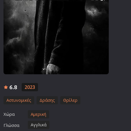
6.8
2023
Αστυνομικές
Δράσης
Θρίλερ
Χώρα
Αμερική
Αγγλικά
Γλώσσα