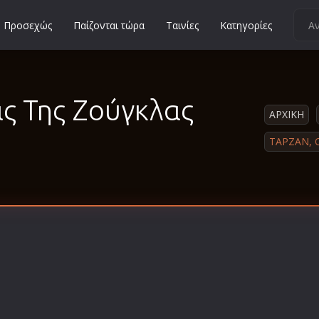
Προσεχώς
Παίζονται τώρα
Ταινίες
Κατηγορίες
Κοινωνικές
Κωμωδίες
ς Της Ζούγκλας
Μικρού Μήκους
ΑΡΧΙΚΗ
Μιούζικαλ
ΤΑΡΖΑΝ, 
Μουσική
Μυστηρίου
Νεανικές
Ντοκιμαντέρ
Οικογενειακές
Παιδικές
Περιπέτειες
Πολεμικές