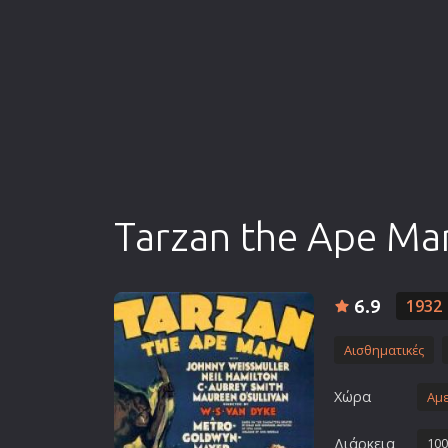
Επιστημονικής Φαντασίας
Εποχής
Ερωτικές
Ευρωπαικός Κινηματογράφ
Θρησκευτικές
Θρίλερ
Ιστορικές
Tarzan the Ape Ma
Καταστροφής
Κλασσικές
6.9
1932
Αισθηματικές
Χώρα
Αμε
Διάρκεια
100