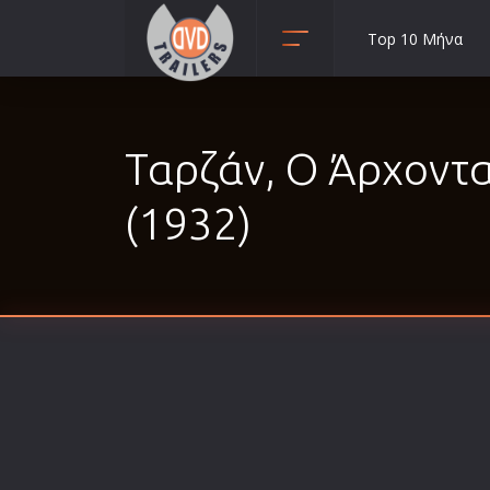
Top 10 Μήνα
Animation
Anime
Ταρζάν, Ο Άρχοντα
Αισθηματικές
Αισθησιακές
(1932)
Αστυνομικές
Β' Παγκόσμιος Πόλεμος
Βιογραφίες
Γουέστερν
Δραματικές
Δράσης
Ελληνικός Κινηματογράφος
Επιβίωσης