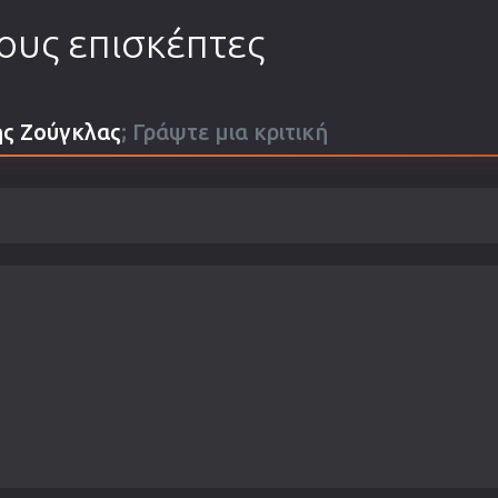
τους επισκέπτες
ης Ζούγκλας
; Γράψτε μια κριτική