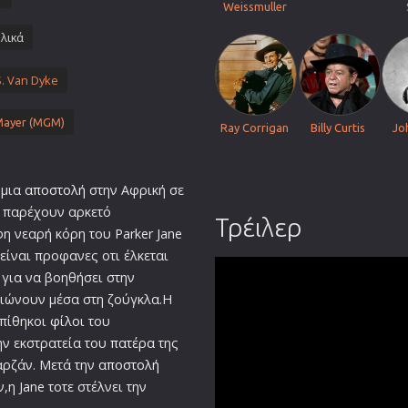
Weissmuller
λικά
. Van Dyke
Mayer (MGM)
Ray Corrigan
Billy Curtis
Jo
 μια
αποστολή
στην Αφρική σε
 παρέχουν αρκετό
Τρέιλερ
 νεαρή κόρη του Parker Jane
είναι προφανες οτι έλκεται
 για να βοηθήσει στην
ιώνουν μέσα στη ζούγκλα.Η
 πίθηκοι
φίλο
ι του
ην εκστρατεία του
πατέρα
της
αρζάν. Μετά την
αποστολή
η Jane τοτε στέλνει την