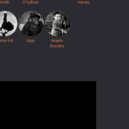
Smith
O'Sullivan
Harvey
hnny Eck
Jiggs
Angelo
Rossitto