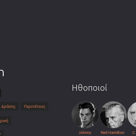
Πολεμικές Τέχνες
Πολιτική
Σπορ
ος
Τηλεοπτικές Σειρές
Τρόμου
Φαντασίας
Φιλμ Νουάρ
n
Χριστουγεννιάτικες
Ρομαντικές Κωμωδίες
Ηθοποιοί
Δράσης
Περιπέτειες
ρική
Johnny
Neil Hamilton
C.
'