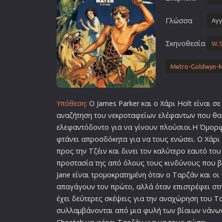
Γλώσσα
Αγγ
Σκηνοθεσία
W.S
Metro-Goldwyn-
Υπόθεση:
Ο James Parker και ο Χάρι Holt είναι σε
αναζήτηση του νεκροταφείων ελέφαντων που θα
ελεφαντόδοντο για να γίνουν πλούσιοι.Η Όμορφη
φτάνει απροσδόκητα για να τους ενώσει. Ο Χάρι 
προς την Τζέιν και δινει τον καλύτερο εαυτό του
προστασία της από όλους τους κινδύνους που β
Jane είναι τρομοκρατημένη όταν ο Ταρζάν και οι
απαγάγουν τον πρώτο, αλλά όταν επιστρέφει στ
έχει δεύτερες σκέψεις για την αναχώρηση του Τ
συλλαμβάνονται από μια φυλή των βίαιων νάνων,