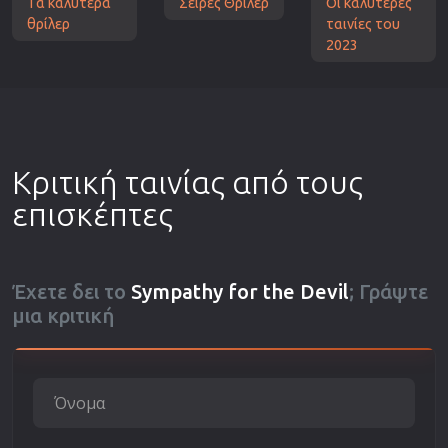
Τα καλύτερα
Σειρές Θρίλερ
Οι καλύτερες
θρίλερ
ταινίες του
2023
Κριτική ταινίας από τους
επισκέπτες
Έχετε δει το
Sympathy for the Devil
; Γράψτε
μια κριτική