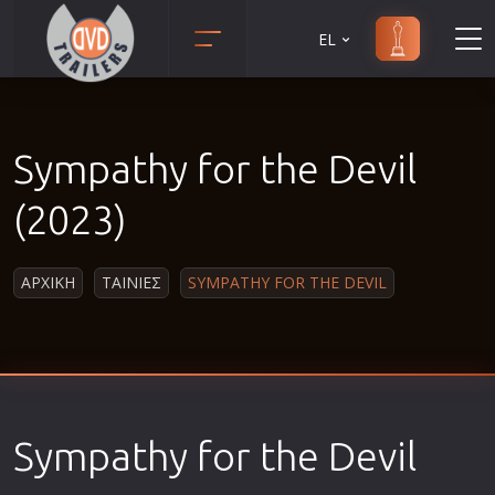
EL
Animation
Anime
Sympathy for the Devil
Αισθηματικές
Αισθησιακές
(2023)
Αστυνομικές
Β' Παγκόσμιος Πόλεμος
ΑΡΧΙΚΗ
ΤΑΙΝΙΕΣ
SYMPATHY FOR THE DEVIL
Βιογραφίες
Γουέστερν
Δραματικές
Δράσης
Sympathy for the Devil
Ελληνικός Κινηματογράφος
Επιβίωσης