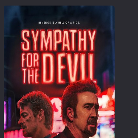
Επιστημονικής Φαντασίας
Εποχής
Ερωτικές
Ευρωπαικός Κινηματογράφος
Θρησκευτικές
Θρίλερ
Ιστορικές
Καταστροφής
Κλασσικές