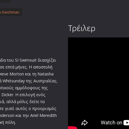
ie Deichman
Τρέιλερ
άδα
του SI Swimsuit διασχίζει
 σε επτά μήνες. Η
αποστολή
evieve Morton και τη Natasha
ά Whitsunday της Αυστραλίας.
υτικούς αμμόλοφους της
a Dicker. Η επιλογή ενός
, αλλά μόλις δείτε τα
τε γιατί αυτός ο προορισμός
enderson και την Ariel Meredith
κή πόλη.