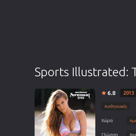
Επιστημονικής Φαντασίας
Εποχής
Ερωτικές
Ευρωπαικός Κινηματογράφ
Θρησκευτικές
Θρίλερ
Ιστορικές
Sports Illustrated
Καταστροφής
Κλασσικές
6.8
2013
Αισθησιακές
Χώρα
Αμε
Γλώσσα
Αγγ