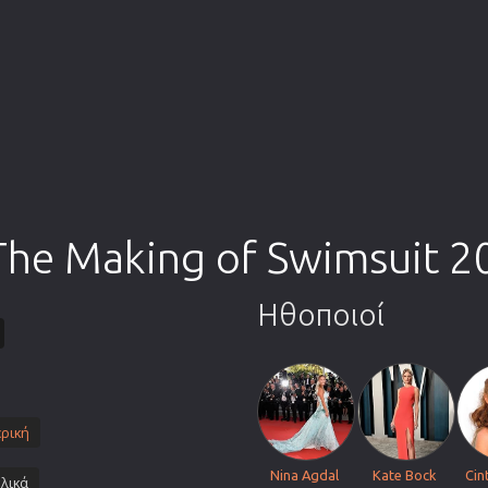
Πολεμικές Τέχνες
Πολιτική
Σπορ
ος
Τηλεοπτικές Σειρές
Τρόμου
Φαντασίας
Φιλμ Νουάρ
: The Making of Swimsuit 
Χριστουγεννιάτικες
Ρομαντικές Κωμωδίες
Ηθοποιοί
ρική
Nina Agdal
Kate Bock
Cin
λικά