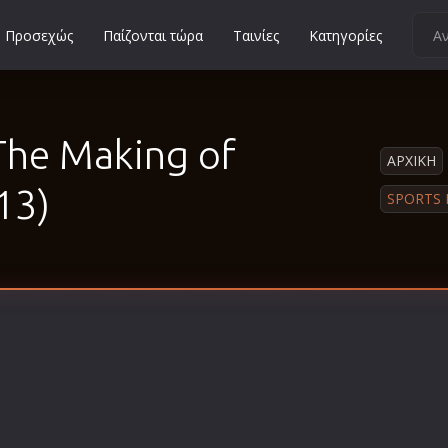
Προσεχώς
Παίζονται τώρα
Ταινίες
Κατηγορίες
Κοινωνικές
Κωμωδίες
 The Making of
Μικρού Μήκους
ΑΡΧΙΚΗ
Μιούζικαλ
13)
SPORTS 
Μουσική
Μυστηρίου
Νεανικές
Ντοκιμαντέρ
Οικογενειακές
Παιδικές
Περιπέτειες
Πολεμικές