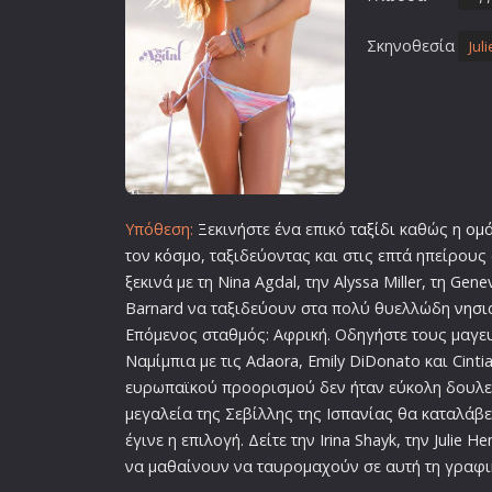
Σκηνοθεσία
Jul
Υπόθεση:
Ξεκινήστε ένα επικό
ταξίδι
καθώς η
ομ
τον
κόσμο
, ταξιδεύοντας και στις επτά ηπείρους
ξεκινά με τη Nina Agdal, την Alyssa Miller, τη Gen
Barnard να ταξιδεύουν στα πολύ θυελλώδη
νησι
Επόμενος σταθμός: Αφρική. Οδηγήστε τους μαγε
Ναμίμπια με τις Adaora, Emily DiDonato και Cinti
ευρωπαϊκού προορισμού δεν ήταν εύκολη δουλειά
μεγαλεία της Σεβίλλης της Ισπανίας θα καταλάβε
έγινε η επιλογή. Δείτε την Irina Shayk, την Julie H
να μαθαίνουν να ταυρομαχούν σε αυτή τη γραφι