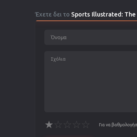
Έχετε δει το
Sports Illustrated: Th
★
☆
☆
☆
☆
Για να βαθμολογήσε