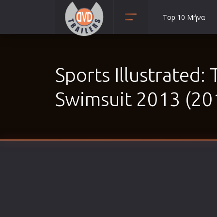
Top 10 Μήνα
Animation
Anime
Sports Illustrated:
Αισθηματικές
Αισθησιακές
Swimsuit 2013 (20
Αστυνομικές
Β' Παγκόσμιος Πόλεμος
Βιογραφίες
Γουέστερν
Δραματικές
Δράσης
Ελληνικός Κινηματογράφος
Επιβίωσης