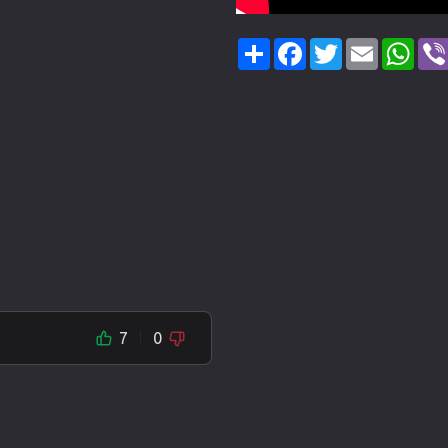
Share
Facebook
Twitter
Email
Wha
7
0