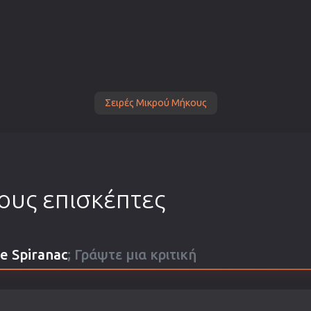
Σειρές Μικρού Μήκους
τους επισκέπτες
ge Spiranac
; Γράψτε μια κριτική