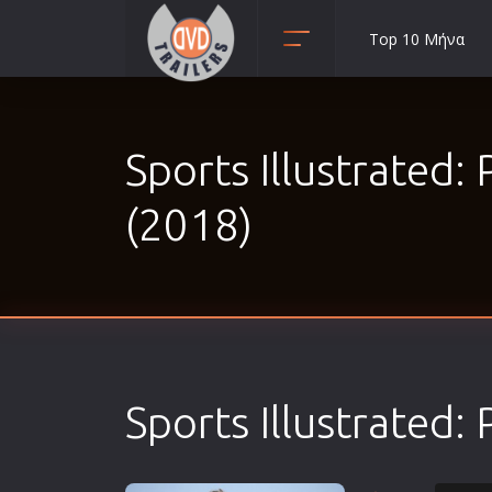
Top 10 Μήνα
Animation
Anime
Sports Illustrated:
Αισθηματικές
Αισθησιακές
(2018)
Αστυνομικές
Β' Παγκόσμιος Πόλεμος
Βιογραφίες
Γουέστερν
Δραματικές
Sports Illustrated:
Δράσης
Ελληνικός Κινηματογράφος
Επιβίωσης