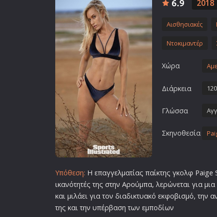
6.9
2018
Επιστημονικής Φαντασίας
Εποχής
Αισθησιακές
Ερωτικές
Ντοκιμαντέρ
Ευρωπαικός Κινηματογράφ
Χώρα
Αμε
Θρησκευτικές
Θρίλερ
Διάρκεια
120
Ιστορικές
Γλώσσα
Αγγ
Καταστροφής
Κλασσικές
Σκηνοθεσία
Pai
Υπόθεση:
Η επαγγελματίας παίκτης γκολφ Paige Sp
ικανότητές της στην Αρούμπα, λερώνεται για μ
και μιλάει για τον διαδικτυακό εκφοβισμό, την 
της και την υπέρβαση των εμποδίων