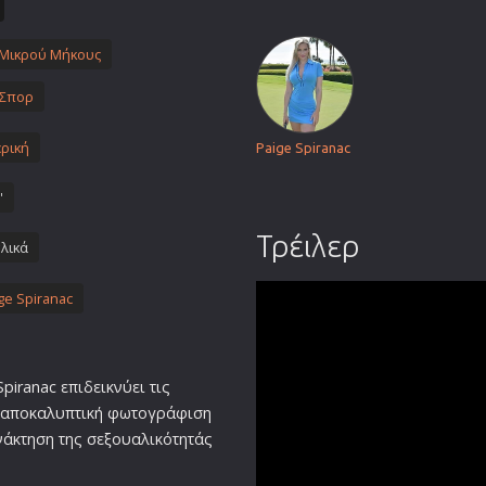
Πολεμικές Τέχνες
Πολιτική
Μικρού Μήκους
Σπορ
Σπορ
ος
Τηλεοπτικές Σειρές
ρική
Paige Spiranac
Τρόμου
Φαντασίας
'
Φιλμ Νουάρ
Τρέιλερ
λικά
Χριστουγεννιάτικες
Ρομαντικές Κωμωδίες
ge Spiranac
iranac επιδεικνύει τις
ια αποκαλυπτική φωτογράφιση
ανάκτηση της σεξουαλικότητάς