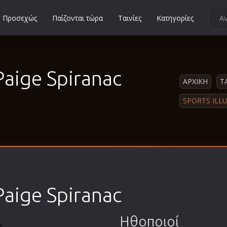
Προσεχώς
Παίζονται τώρα
Ταινίες
Κατηγορίες
Κοινωνικές
Κωμωδίες
 Paige Spiranac
Μικρού Μήκους
ΑΡΧΙΚΗ
Τ
Μιούζικαλ
SPORTS ILL
Μουσική
Μυστηρίου
Νεανικές
Ντοκιμαντέρ
Οικογενειακές
 Paige Spiranac
Παιδικές
Περιπέτειες
Ηθοποιοί
Πολεμικές