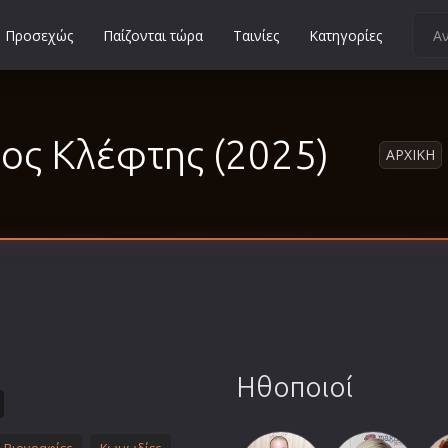
Προσεχώς
Παίζονται τώρα
Ταινίες
Κατηγορίες
Κοινωνικές
Κωμωδίες
ιος Κλέφτης (2025)
Μικρού Μήκους
ΑΡΧΙΚΗ
Μιούζικαλ
Μουσική
Μυστηρίου
Νεανικές
Ντοκιμαντέρ
Οικογενειακές
Παιδικές
Ηθοποιοί
Περιπέτειες
Πολεμικές