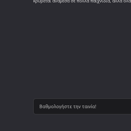
κρύβεται ανάμεσα σε πολλά
παιχνίδι
α, αλλά όλ
Βαθμολογήστε την ταινία!