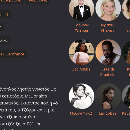
Βιογραφίες
Κωμωδίες
Πολεμικές Τέχνες
ρική
Πολιτική
Σπορ
Τσάνινγκ
Κίρστεν
'
Τέιτουμ
Ντανστ
Ντ
ος
Τηλεοπτικές Σειρές
λικά
Τρόμου
Φαντασίας
ek Cianfrance
Φιλμ Νουάρ
Χριστουγεννιάτικες
Uzo Aduba
LaKeith
K
Stanfield
Ρομαντικές Κωμωδίες
 ένοπλος ληστής γνωστός ως
 εστιατόρια McDonald’s
τιωτικός, εκτίοντας ποινή 45
ειά του, ο Τζέφρι κάνει μια
Μέλονι Ντιάζ
Lily Collias
Keya
γει έξυπνα σε ένα
ε εξέλιξη, ο Τζέφρι