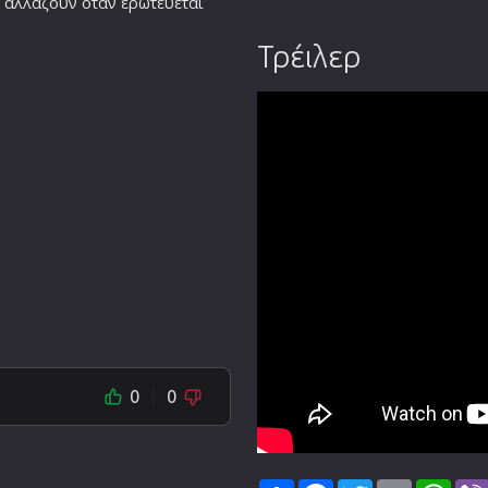
α αλλάζουν όταν ερωτεύεται
Τρέιλερ
0
0