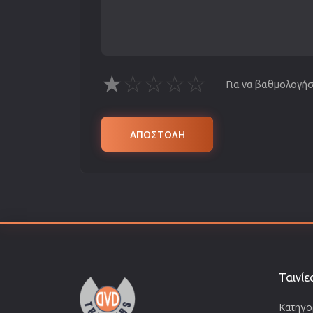
★
☆
☆
☆
☆
Για να βαθμολογήσε
ΑΠΟΣΤΟΛΗ
Ταινίε
Κατηγορ