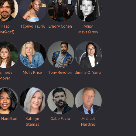
Πίτερ
Τζούνο Τεμπλ
Emory Cohen
Μπεν
ίνκλατζ
Μέντελσον
ennedy
Molly Price
Tony Revolori
Jimmy O. Yang
Moyer
 Hamilton
Kathryn
Gabe Fazio
Michael
Stamas
Harding