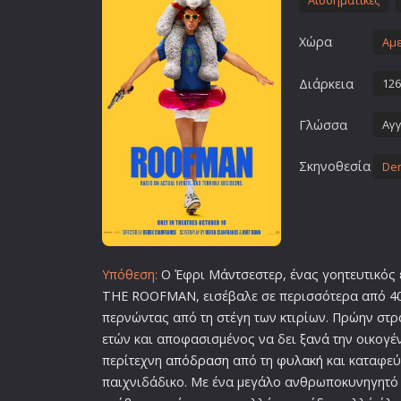
Αισθηματικές
Επιστημονικής Φαντασίας
Χώρα
Εποχής
Αμε
Ερωτικές
Διάρκεια
126
Ευρωπαικός Κινηματογράφ
Γλώσσα
Αγγ
Θρησκευτικές
Θρίλερ
Σκηνοθεσία
Der
Ιστορικές
Καταστροφής
Κλασσικές
Υπόθεση:
Ο Έφρι Μάντσεστερ, ένας γοητευτικός
THE ROOFMAN, εισέβαλε σε περισσότερα από 40
περνώντας από τη στέγη των κτιρίων. Πρώην στρα
ετών και αποφασισμένος να δει ξανά την οικογέν
περίτεχνη
απόδραση
από τη
φυλακή
και καταφεύ
παιχνιδάδικο. Με ένα μεγάλο ανθρωποκυνηγητό σ