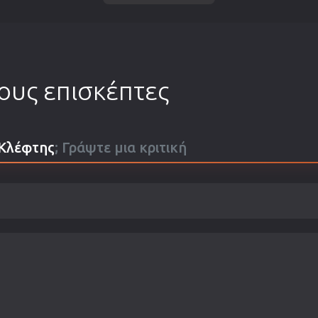
τους επισκέπτες
 Κλέφτης
; Γράψτε μια κριτική