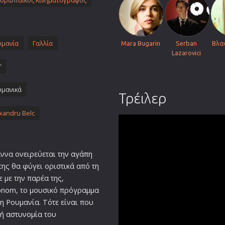
Ευρωπαικός Κινηματογράφος
Πολεμικές Τέχνες
Πολιτική
Σπορ
υμανία
Γαλλία
Mara Bugarin
Serban
Βλα
Lazarovici
ος
Τηλεοπτικές Σειρές
'
Τρόμου
Φαντασίας
υμανικά
Τρέιλερ
Φιλμ Νουάρ
xandru Belc
Χριστουγεννιάτικες
Ρομαντικές Κωμωδίες
ννα ονειρεύεται την
αγάπη
της θα φύγει οριστικά από τη
 με την παρέα της,
onom, το μουσικό πρόγραμμα
η Ρουμανία. Τότε είναι που
κή
αστυνομία
του