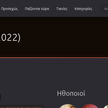
Προσεχώς
Παίζονται τώρα
Ταινίες
Κατηγορίες
Κοινωνικές
Κωμωδίες
2022)
Μικρού Μήκους
Μιούζικαλ
Μουσική
Μυστηρίου
Νεανικές
Ντοκιμαντέρ
Οικογενειακές
Παιδικές
Ηθοποιοί
Περιπέτειες
Πολεμικές