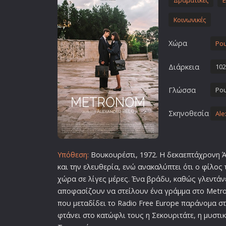
Δραματικές
Επιστημονικής Φαντασίας
Κοινωνικές
Εποχής
Ερωτικές
Χώρα
Ρο
Ευρωπαικός Κινηματογράφ
Διάρκεια
102
Θρησκευτικές
Θρίλερ
Γλώσσα
Ρο
Ιστορικές
Σκηνοθεσία
Ale
Καταστροφής
Κλασσικές
Υπόθεση:
Βουκουρέστι, 1972. Η δεκαεπτάχρονη Ά
και την ελευθερία, ενώ ανακαλύπτει ότι ο
φίλο
ς 
χώρα σε λίγες μέρες. Ένα βράδυ, καθώς γλεντάνε
αποφασίζουν να στείλουν ένα γράμμα στο Metr
που μεταδίδει το Radio Free Europe παράνομα στ
φτάνει στο κατώφλι τους η Σεκουριτάτε, η μυστι