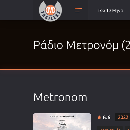
Top 10 Μήνα
Animation
Anime
Ράδιο Μετρονόμ (
Αισθηματικές
Αισθησιακές
Αστυνομικές
Β' Παγκόσμιος Πόλεμος
Βιογραφίες
Γουέστερν
Metronom
Δραματικές
Δράσης
Ελληνικός Κινηματογράφος
6.6
2022
Επιβίωσης