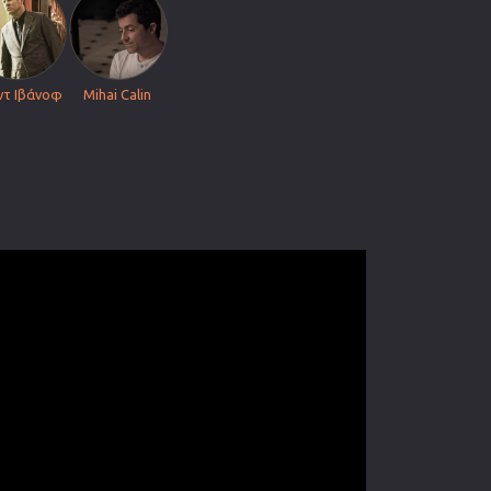
ντ Ιβάνοφ
Mihai Calin