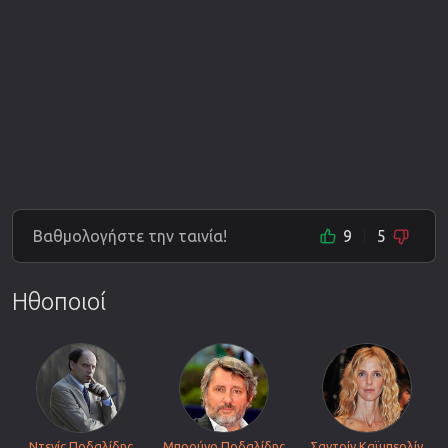
Βαθμολογήστε την ταινία!
9
5
Ηθοποιοί
Ντενίς Ποδαλίδης
Μπρούνο Ποδαλίδης
Σαντρίν Καϊμπερλίν