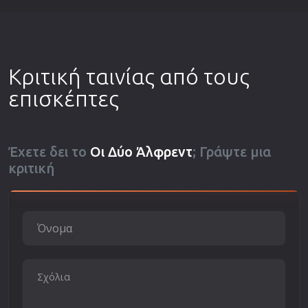
Κριτική ταινίας από τους
επισκέπτες
Έχετε δει το
Οι Δύο Άλφρεντ
; Γράψτε μια
κριτική