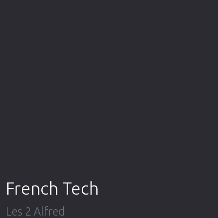
Επιστημονικής Φαντασίας
Εποχής
Ερωτικές
Ευρωπαικός Κινηματογράφος
Θρησκευτικές
Θρίλερ
Ιστορικές
Καταστροφής
Κλασσικές
French Tech
Les 2 Alfred