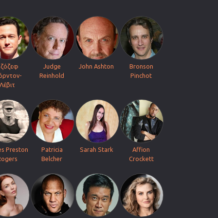
ζόζεφ
Judge
John Ashton
Bronson
όρντον-
Reinhold
Pinchot
Λέβιτ
s Preston
Patricia
Sarah Stark
Affion
Rogers
Belcher
Crockett