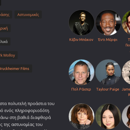
Πολεμικές Τέχνες
Πολιτική
ράσης
Αστυνομικές
Σπορ
ρική
ος
Τηλεοπτικές Σειρές
Κέβιν Μπέικον
Έντι Μέρφι
Τ
Τρόμου
λικά
Γκ
Φαντασίας
k Molloy
Φιλμ Νουάρ
Χριστουγεννιάτικες
Bruckheimer Films
Ρομαντικές Κωμωδίες
Πολ Ράισερ
Taylour Paige
Jame
 στα πολυτελή προάστια του
μό ενός πληροφοριοδότη.
 πάνω στη βαθιά διαφθορά
ις της
αστυνομία
ς του