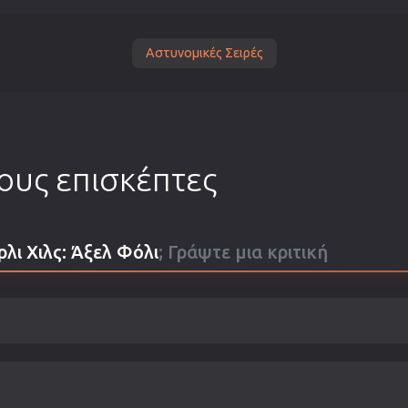
Αστυνομικές Σειρές
τους επισκέπτες
ι Χιλς: Άξελ Φόλι
; Γράψτε μια κριτική