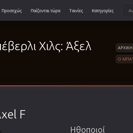
Προσεχώς
Παίζονται τώρα
Ταινίες
Κατηγορίες
Κοινωνικές
Κωμωδίες
βερλι Χιλς: Άξελ
Μικρού Μήκους
ΑΡΧΙΚΗ
Μιούζικαλ
Ο ΜΠΑΤ
Μουσική
Μυστηρίου
Νεανικές
Ντοκιμαντέρ
Οικογενειακές
Axel F
Παιδικές
Περιπέτειες
Ηθοποιοί
Πολεμικές