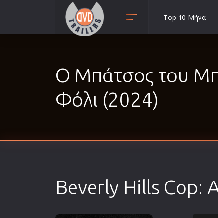
Top 10 Μήνα
Animation
Anime
Ο Μπάτσος του Μπέ
Αισθηματικές
Αισθησιακές
Φόλι (2024)
Αστυνομικές
Β' Παγκόσμιος Πόλεμος
Βιογραφίες
Γουέστερν
Δραματικές
Beverly Hills Cop: 
Δράσης
Ελληνικός Κινηματογράφος
Επιβίωσης