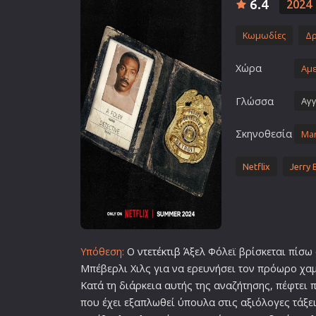
6.4
2024
Επιστημονικής Φαντασίας
Εποχής
Κωμωδίες
Δ
Ερωτικές
Χώρα
Αμε
Ευρωπαικός Κινηματογράφ
Θρησκευτικές
Γλώσσα
Αγγ
Θρίλερ
Σκηνοθεσία
Mar
Ιστορικές
Καταστροφής
Netflix
Jerry 
Κλασσικές
Υπόθεση:
Ο
ντετέκτιβ
Άξελ Φόλεϊ βρίσκεται πίσω
Μπέβερλι Χιλς για να ερευνήσει τον πρόωρο χα
Κατά τη διάρκεια αυτής της αναζήτησης, πέφτει
που έχει εξαπλωθεί ύπουλα στις αξιόλογες τάξε