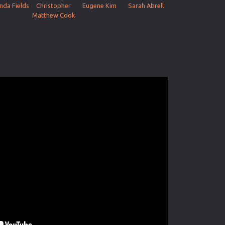
da Fields
Christopher
Eugene Kim
Sarah Abrell
Matthew Cook