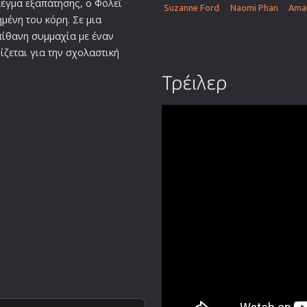
έγμα εξαπάτησης, ο Φόλεϊ
Suzanne Ford
Naomi Phan
Aman
η
μένη του κόρη. Σε μια
πίθανη συμμαχία με έναν
ζεται για την σχολαστική
Τρέιλερ