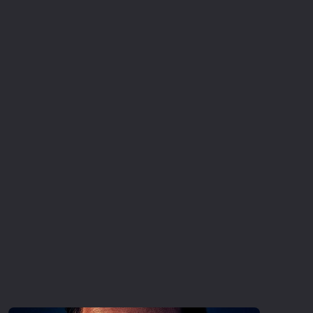
Επιστημονικής Φαντασίας
Εποχής
Ερωτικές
Ευρωπαικός Κινηματογράφος
Θρησκευτικές
Θρίλερ
Ιστορικές
Καταστροφής
Κλασσικές