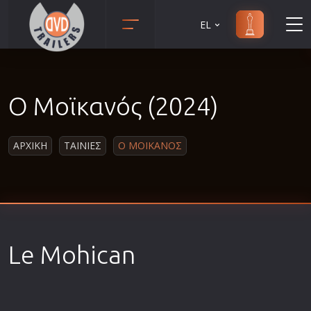
EL
Animation
Anime
Ο Μοϊκανός (2024)
Αισθηματικές
Αισθησιακές
ΑΡΧΙΚΗ
ΤΑΙΝΙΕΣ
Ο ΜΟΙΚΑΝΟΣ
Αστυνομικές
Β' Παγκόσμιος Πόλεμος
Βιογραφίες
Γουέστερν
Δραματικές
Le Mohican
Δράσης
Ελληνικός Κινηματογράφος
Επιβίωσης