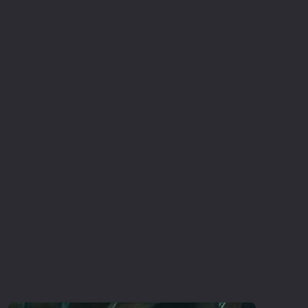
Επιστημονικής Φαντασίας
Εποχής
Ερωτικές
Ευρωπαικός Κινηματογράφος
Θρησκευτικές
Θρίλερ
Ιστορικές
Καταστροφής
Κλασσικές