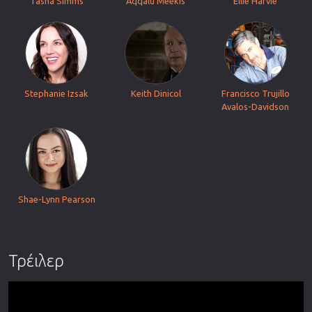
Tasha Simms
Aqqalu Meekis
Ellie Harvie
Stephanie Izsak
Keith Dinicol
Francisco Trujillo
Avalos-Davidson
Shae-Lynn Pearson
Τρέιλερ