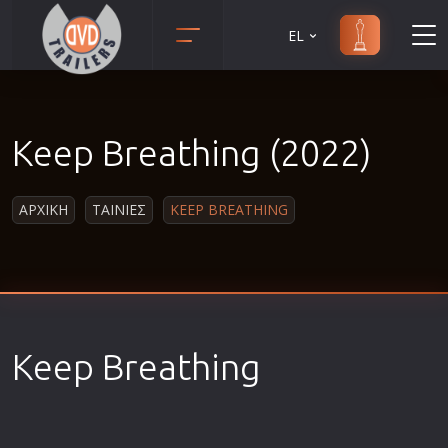
EL
Animation
Anime
Keep Breathing (2022)
Αισθηματικές
Αισθησιακές
ΑΡΧΙΚΗ
ΤΑΙΝΙΕΣ
KEEP BREATHING
Αστυνομικές
Β' Παγκόσμιος Πόλεμος
Βιογραφίες
Γουέστερν
Δραματικές
Keep Breathing
Δράσης
Ελληνικός Κινηματογράφος
Επιβίωσης