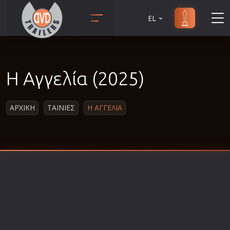
EL
Animation
Anime
Η Αγγελία (2025)
Αισθηματικές
Αισθησιακές
ΑΡΧΙΚΗ
ΤΑΙΝΙΕΣ
Η ΑΓΓΕΛΙΑ
Αστυνομικές
Β' Παγκόσμιος Πόλεμος
Βιογραφίες
Γουέστερν
Δραματικές
Δράσης
Ελληνικός Κινηματογράφος
Επιβίωσης