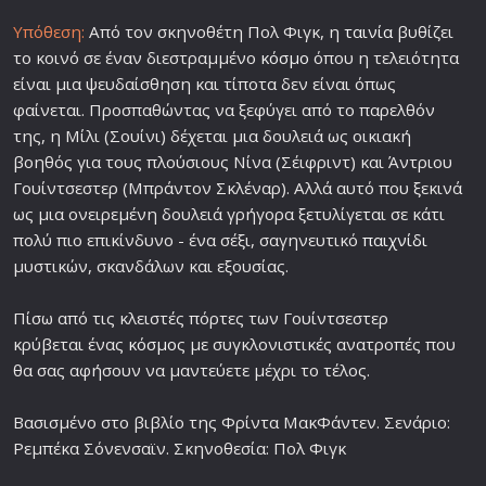
Υπόθεση:
Από τον σκηνοθέτη Πολ Φιγκ, η
ταινία
βυθίζει
το κοινό σε έναν διεστραμμένο
κόσμο
όπου η τελειότητα
είναι μια ψευδαίσθηση και τίποτα δεν είναι όπως
φαίνεται. Προσπαθώντας να ξεφύγει από το παρελθόν
της, η Μίλι (Σουίνι) δέχεται μια δουλειά ως οικιακή
βοηθός για τους πλούσιους Νίνα (Σέιφριντ) και Άντριου
Γουίντσεστερ (Μπράντον Σκλέναρ). Αλλά αυτό που ξεκινά
ως μια ονειρεμένη δουλειά γρήγορα ξετυλίγεται σε κάτι
πολύ πιο επικίνδυνο - ένα σέξι, σαγηνευτικό
παιχνίδι
μυστικών, σκανδάλων και εξουσίας.
Πίσω από τις κλειστές πόρτες των Γουίντσεστερ
κρύβεται ένας
κόσμο
ς με συγκλονιστικές ανατροπές που
θα σας αφήσουν να μαντεύετε μέχρι το τέλος.
Βασισμένο στο βιβλίο της Φρίντα ΜακΦάντεν. Σενάριο:
Ρεμπέκα Σόνενσαϊν. Σκηνοθεσία: Πολ Φιγκ