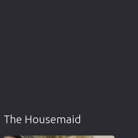
Επιστημονικής Φαντασίας
Εποχής
Ερωτικές
Ευρωπαικός Κινηματογράφος
Θρησκευτικές
Θρίλερ
Ιστορικές
Καταστροφής
Κλασσικές
The Housemaid