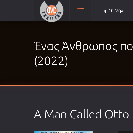
Top 10 Μήνα
Animation
Anime
Ένας Άνθρωπος πο
Αισθηματικές
Αισθησιακές
(2022)
Αστυνομικές
Β' Παγκόσμιος Πόλεμος
Βιογραφίες
Γουέστερν
Δραματικές
A Man Called Otto
Δράσης
Ελληνικός Κινηματογράφος
Επιβίωσης