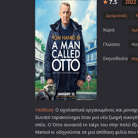
7.5
2022
Επιστημονικής Φαντασίας
Εποχής
Δραματικές
Ερωτικές
Χώρα
Αμε
Ευρωπαικός Κινηματογράφ
Θρησκευτικές
Γλώσσα
Αγγ
Θρίλερ
Σκηνοθεσία
Μα
Ιστορικές
Καταστροφής
Κλασσικές
Υπόθεση:
Ο σχολαστικά οργανωμένος και μοναχ
δυνατό ταρακούνημα όταν μια νέα
ζωη
ρή
οικογέ
σπίτι. Ο Όττο συναντά το ταίρι του στην πολύ έ
Marisol κι οδηγούνται σε μια απίθανη φιλία που