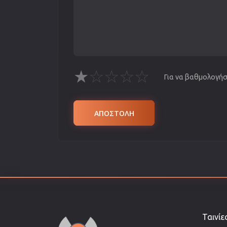
★
☆
☆
☆
☆
Για να βαθμολογήσε
ΑΠΟΣΤΟΛΗ
Ταινίε