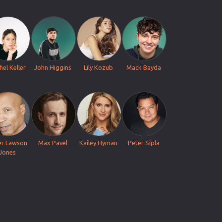
hel Keller
John Higgins
Lily Kozub
Mack Bayda
er Lawson
Max Pavel
Kailey Hyman
Peter Sipla
Jones