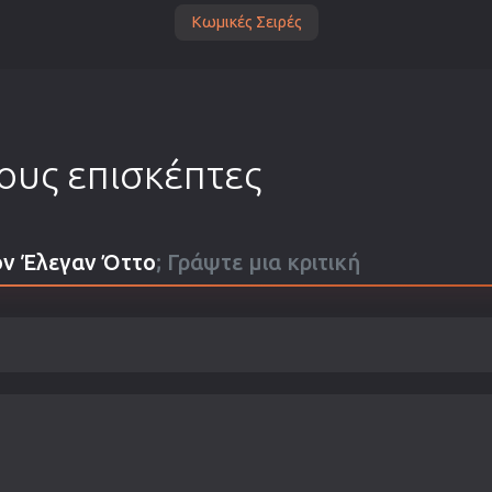
Κωμικές Σειρές
τους επισκέπτες
ον Έλεγαν Όττο
; Γράψτε μια κριτική