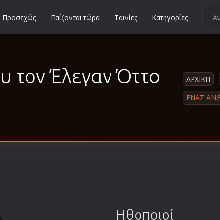
Προσεχώς
Παίζονται τώρα
Ταινίες
Κατηγορίες
Κοινωνικές
Κωμωδίες
υ τον Έλεγαν Όττο
Μικρού Μήκους
ΑΡΧΙΚΗ
Μιούζικαλ
ΕΝΑΣ ΆΝ
Μουσική
Μυστηρίου
Νεανικές
Ντοκιμαντέρ
Οικογενειακές
Παιδικές
Περιπέτειες
Ηθοποιοί
Πολεμικές