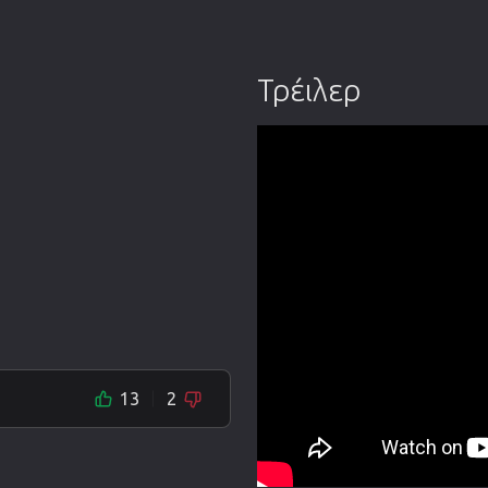
Τρέιλερ
13
2