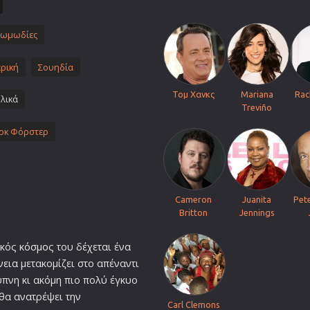
Πολεμικές Τέχνες
Πολιτική
Κωμωδίες
Σπορ
ρική
Σουηδία
ος
Τηλεοπτικές Σειρές
Τομ Χανκς
Mariana
Rac
Τρόμου
λικά
Treviño
Φαντασίας
ρκ Φόρστερ
Φιλμ Νουάρ
Χριστουγεννιάτικες
Ρομαντικές Κωμωδίες
Cameron
Juanita
Pet
Britton
Jennings
ικός
κόσμο
ς του δέχεται ένα
νεια
μετακομίζει στο απέναντι
ξυπνη κι ακόμη πιο πολύ έγκυο
 θα ανατρέψει την
Carl Clemons