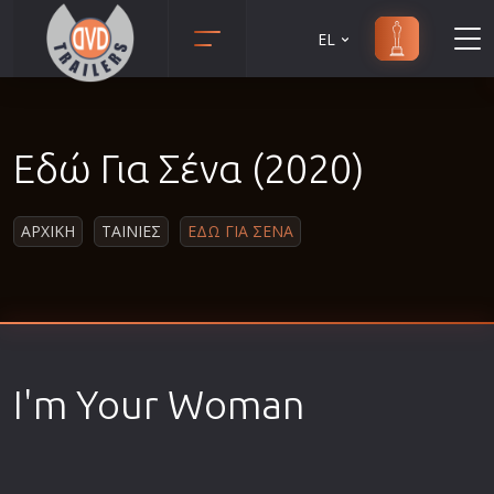
EL
Animation
Anime
Εδώ Για Σένα (2020)
Αισθηματικές
Αισθησιακές
ΑΡΧΙΚΗ
ΤΑΙΝΙΕΣ
ΕΔΩ ΓΙΑ ΣΕΝΑ
Αστυνομικές
Β' Παγκόσμιος Πόλεμος
Βιογραφίες
Γουέστερν
Δραματικές
I'm Your Woman
Δράσης
Ελληνικός Κινηματογράφος
Επιβίωσης