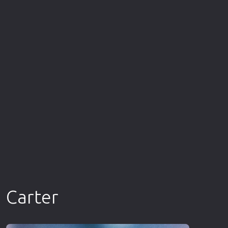
Επιστημονικής Φαντασίας
Εποχής
Ερωτικές
Ευρωπαικός Κινηματογράφος
Θρησκευτικές
Θρίλερ
Ιστορικές
Καταστροφής
Κλασσικές
Carter