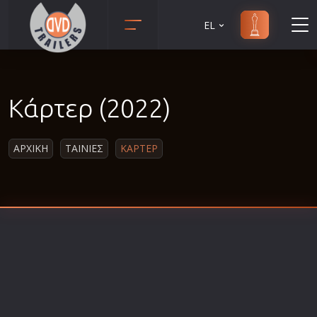
EL
Animation
Anime
Κάρτερ (2022)
Αισθηματικές
Αισθησιακές
ΑΡΧΙΚΗ
ΤΑΙΝΙΕΣ
ΚΑΡΤΕΡ
Αστυνομικές
Β' Παγκόσμιος Πόλεμος
Βιογραφίες
Γουέστερν
Δραματικές
Δράσης
Ελληνικός Κινηματογράφος
Επιβίωσης