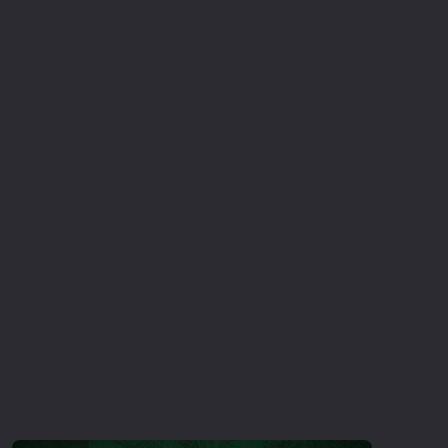
Επιστημονικής Φαντασίας
Εποχής
Ερωτικές
Ευρωπαικός Κινηματογράφος
Θρησκευτικές
Θρίλερ
Ιστορικές
Καταστροφής
Κλασσικές