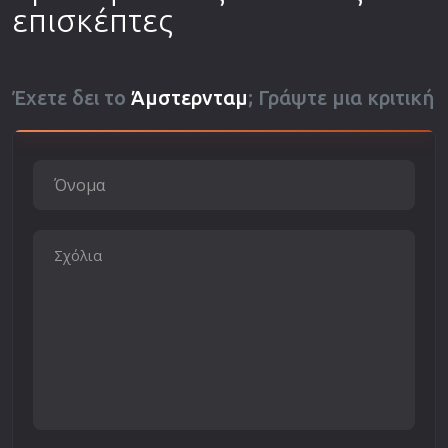
επισκέπτες
Έχετε δει το
Άμστερνταμ
; Γράψτε μια κριτική