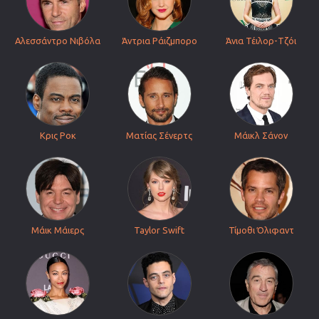
Αλεσσάντρο Νιβόλα
Άντρια Ράιζμπορο
Άνια Τέιλορ-Τζόι
Κρις Ροκ
Ματίας Σένερτς
Μάικλ Σάνον
Μάικ Μάιερς
Taylor Swift
Τίμοθι Όλιφαντ