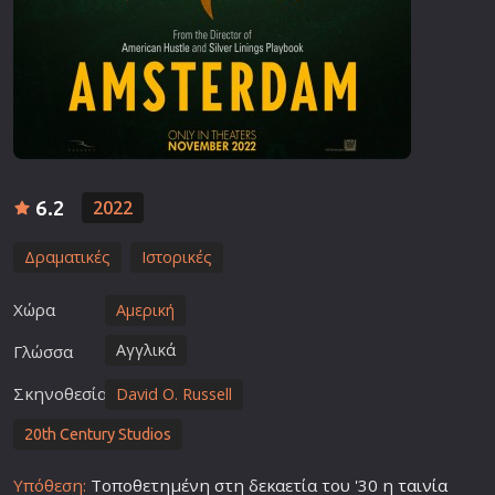
6.2
2022
Δραματικές
Ιστορικές
Χώρα
Αμερική
Αγγλικά
Γλώσσα
Σκηνοθεσία
David O. Russell
20th Century Studios
Υπόθεση:
Τοποθετημένη στη δεκαετία του '30 η
ταινία