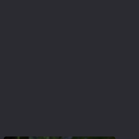
Επιστημονικής Φαντασίας
Εποχής
Ερωτικές
Ευρωπαικός Κινηματογράφος
Θρησκευτικές
Θρίλερ
Ιστορικές
Καταστροφής
Κλασσικές