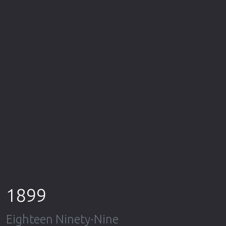
Επιστημονικής Φαντασίας
Εποχής
Ερωτικές
Ευρωπαικός Κινηματογράφος
Θρησκευτικές
Θρίλερ
Ιστορικές
Καταστροφής
Κλασσικές
1899
Eighteen Ninety-Nine