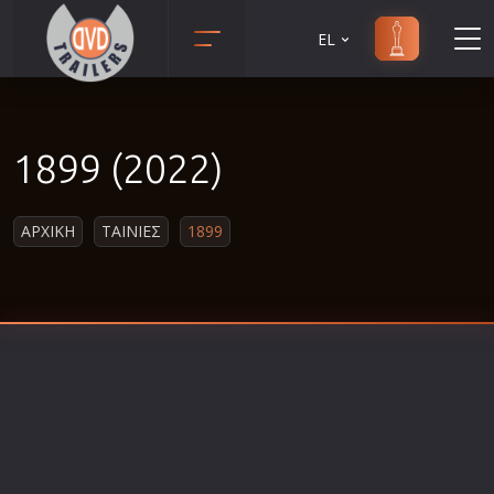
EL
Animation
Anime
1899 (2022)
Αισθηματικές
Αισθησιακές
ΑΡΧΙΚΗ
ΤΑΙΝΙΕΣ
1899
Αστυνομικές
Β' Παγκόσμιος Πόλεμος
Βιογραφίες
Γουέστερν
Δραματικές
Δράσης
Ελληνικός Κινηματογράφος
Επιβίωσης