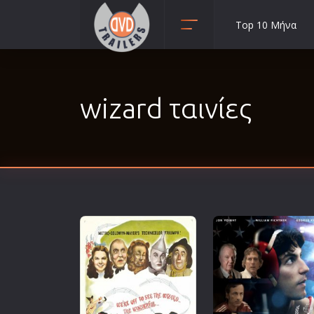
Top 10 Μήνα
Animation
Anime
wizard ταινίες
Αισθηματικές
Αισθησιακές
Αστυνομικές
Β' Παγκόσμιος Πόλεμος
Βιογραφίες
Γουέστερν
Δραματικές
Δράσης
Ελληνικός Κινηματογράφος
Επιβίωσης