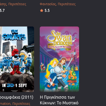
άσης
Περιπέτειες
Φαντασίας
Περιπέτειες
5.7
5.5
ρουμφάκια (2011)
Η Πριγκίπισσα των
Κύκνων: Το Μυστικό
mation
Περιπέτειες