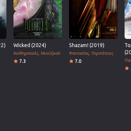
22)
Wicked (2024)
Shazam! (2019)
Τα
(2
Αισθηματικές
Μιούζικαλ
Φαντασίας
Περιπέτειες
Παι
7.3
7.0