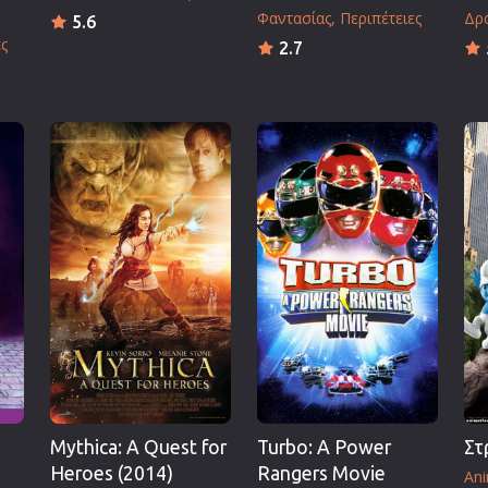
Φαντασίας
Περιπέτειες
Δρ
5.6
ες
2.7
Mythica: A Quest for
Turbo: A Power
Στ
Heroes (2014)
Rangers Movie
Ani