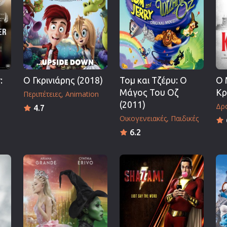
Πολεμικές Τέχνες
Πολιτική
Σπορ
ος
Τηλεοπτικές Σειρές
Τρόμου
:
Ο Γκρινιάρης (2018)
Τομ και Τζέρυ: Ο
Ο 
Φαντασίας
Μάγος Του Οζ
Κρ
Περιπέτειες
Animation
Φιλμ Νουάρ
(2011)
Δρα
4.7
Οικογενειακές
Παιδικές
Χριστουγεννιάτικες
6.2
Ρομαντικές Κωμωδίες