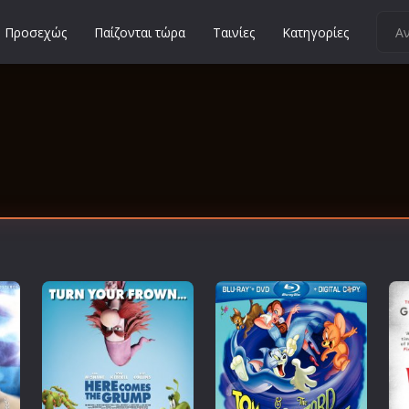
Προσεχώς
Παίζονται τώρα
Ταινίες
Κατηγορίες
Κοινωνικές
Κωμωδίες
Μικρού Μήκους
Μιούζικαλ
Μουσική
Μυστηρίου
Νεανικές
Ντοκιμαντέρ
Οικογενειακές
Παιδικές
Περιπέτειες
Πολεμικές