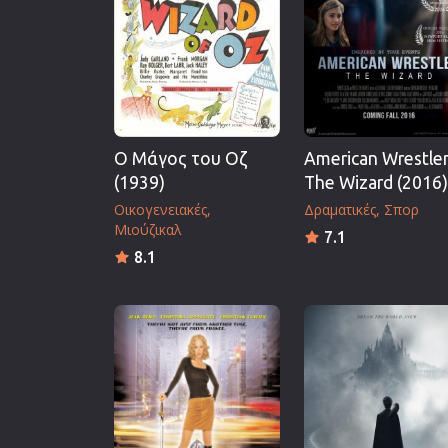
Επιστημονικής Φαντασίας
Εποχής
Ερωτικές
Ευρωπαικός Κινηματογράφ
Θρησκευτικές
Ο Μάγος του Οζ
American Wrestler
Θρίλερ
(1939)
The Wizard (2016)
Ιστορικές
Οικογενειακές
Δραματικές
Σπορ
Μιούζικαλ
Καταστροφής
7.1
8.1
Κλασσικές