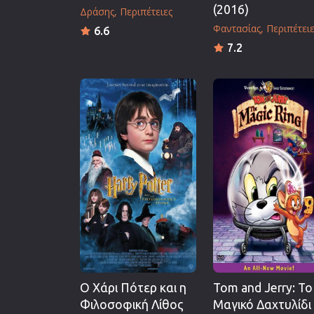
(2016)
Δράσης
Περιπέτειες
Φαντασίας
Περιπέτει
6.6
7.2
Ο Χάρι Πότερ και η
Tom and Jerry: Το
Φιλοσοφική Λίθος
Μαγικό Δαχτυλίδι