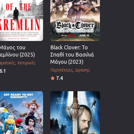
Μάγος του
Black Clover: Το
εμλίνου (2025)
Σπαθί του Βασιλιά
Μάγου (2023)
ματικές
Ιστορικές
Περιπέτειες
Δράσης
6.1
7.4