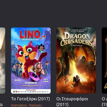
Το Γατοξόρκι (2017)
Οι Σταυροφόροι
Ο 
αι
(2011)
(1
Animation
Παιδικές