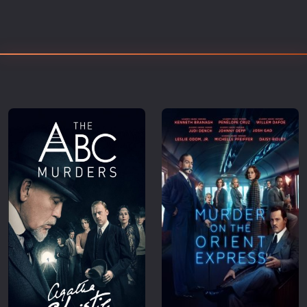
Επιστημονικής Φαντασίας
Εποχής
Ερωτικές
Ευρωπαικός Κινηματογράφος
Θρησκευτικές
Θρίλερ
Ιστορικές
Καταστροφής
Κλασσικές