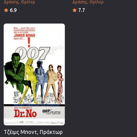
Δράσης
Θρίλερ
Δράσης
Θρίλερ
6.9
7.7
Τζέιμς Μποντ, Πράκτωρ