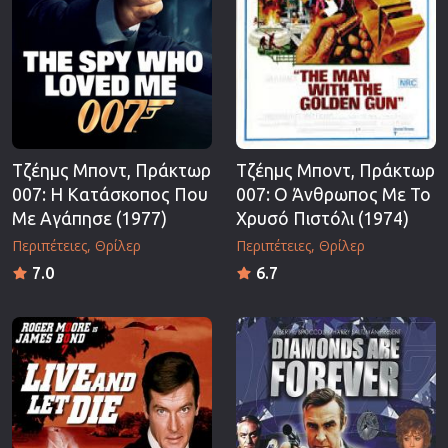
Τζέημς Μποντ, Πράκτωρ
Τζέημς Μποντ, Πράκτωρ
007: Η Κατάσκοπος Που
007: Ο Άνθρωπος Με Το
Με Αγάπησε (1977)
Χρυσό Πιστόλι (1974)
Περιπέτειες
Θρίλερ
Περιπέτειες
Θρίλερ
7.0
6.7