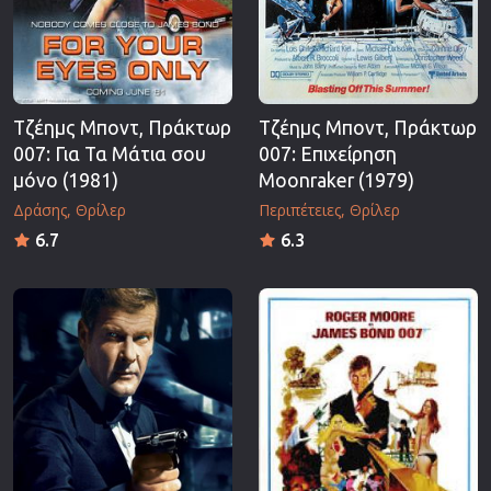
Τζέημς Μποντ, Πράκτωρ
Τζέημς Μποντ, Πράκτωρ
007: Για Τα Μάτια σου
007: Επιχείρηση
μόνο (1981)
Moonraker (1979)
Δράσης
Θρίλερ
Περιπέτειες
Θρίλερ
6.7
6.3