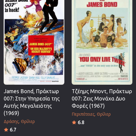
James Bond, Πράκτωρ
Τζέημς Μποντ, Πράκτωρ
007: Στην Υπηρεσία της
007: Ζεις Μονάχα Δυο
Αυτής Μεγαλειότης
Φορές (1967)
(1969)
Περιπέτειες
Θρίλερ
Δράσης
Θρίλερ
6.8
6.7