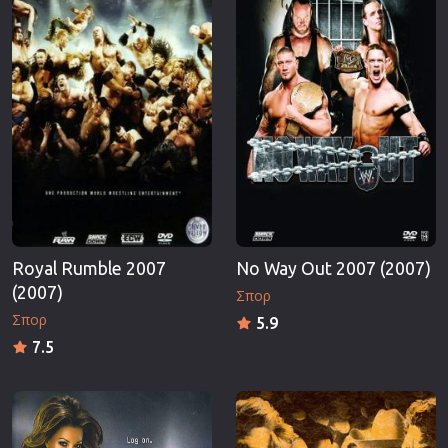
Επιστημονικής Φαντασίας
Εποχής
Ερωτικές
Ευρωπαικός Κινηματογράφος
Θρησκευτικές
Θρίλερ
Ιστορικές
Καταστροφής
Κλασσικές
Royal Rumble 2007
No Way Out 2007 (2007)
(2007)
Σπορ
Σπορ
5.9
7.5