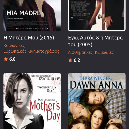
Η Μητέρα Μου (2015)
Εγώ, Αυτός & η Μητέρα
του (2005)
Κοινωνικές
Ευρωπαικός Κινηματογράφος
Αισθηματικές
Κωμωδίες
6.8
6.2