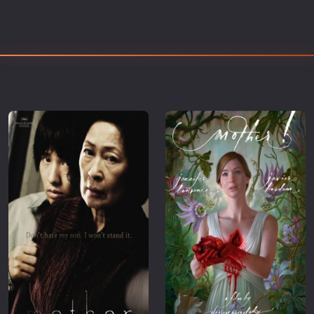
Επιστημονικής Φαντασίας
Εποχής
Ερωτικές
Ευρωπαικός Κινηματογράφος
Θρησκευτικές
Θρίλερ
Ιστορικές
Καταστροφής
Κλασσικές