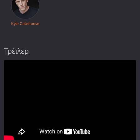
Kyle Gatehouse
Τρέιλερ