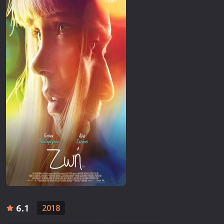
Επιστημονικής Φαντασίας
Εποχής
Ερωτικές
Ευρωπαικός Κινηματογράφος
Θρησκευτικές
Θρίλερ
Ιστορικές
Καταστροφής
Κλασσικές
6.1
2018