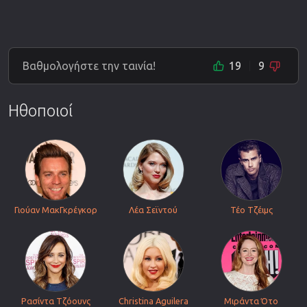
Βαθμολογήστε την ταινία!
19
9
Ηθοποιοί
Γιούαν ΜακΓκρέγκορ
Λέα Σεϊντού
Τέο Τζέιμς
Ρασίντα Τζόουνς
Christina Aguilera
Μιράντα Ότο