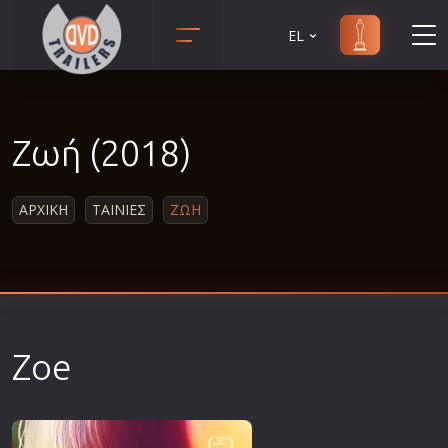
EL
Animation
Anime
Ζωή (2018)
Αισθηματικές
Αισθησιακές
ΑΡΧΙΚΗ
ΤΑΙΝΙΕΣ
ΖΩΗ
Αστυνομικές
Β' Παγκόσμιος Πόλεμος
Βιογραφίες
Γουέστερν
Δραματικές
Zoe
Δράσης
Ελληνικός Κινηματογράφος
Επιβίωσης