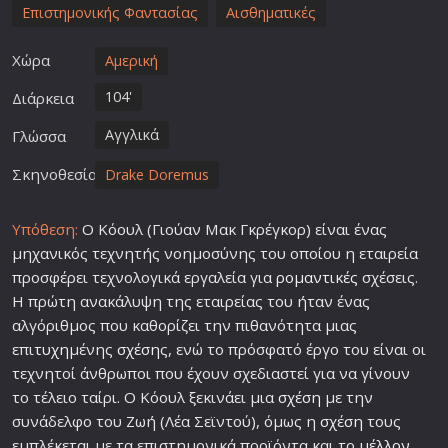
Επιστημονικής Φαντασίας
Αισθηματικές
Χώρα
Αμερική
104'
Διάρκεια
Αγγλικά
Γλώσσα
Σκηνοθεσία
Drake Doremus
Υπόθεση:
Ο Κόουλ (Γιούαν Μακ Γκρέγκορ) είναι ένας
μηχανικός τεχνητής νοημοσύνης του οποίου η εταιρεία
προσφέρει τεχνολογικά εργαλεία για
ρομαντικές
σχέσεις.
Η πρώτη ανακάλυψη της εταιρείας του ήταν ένας
αλγόριθμος που καθορίζει την πιθανότητα μιας
επι
τυχη
μένης
σχέση
ς, ενώ το πρόσφατό έργο του είναι οι
τεχνητοί άνθρωποι που έχουν σχεδιαστεί για να γίνουν
το τέλειο ταίρι. Ο Κόουλ ξεκινάει μια
σχέση
με την
συνάδελφο του Ζωή (Λέα Σεϊντού), όμως η
σχέση
τους
εμπλέκεται με τα επιστημονικά προϊόντα και το
μέλλον