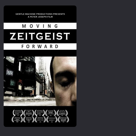
Επιστημονικής Φαντασίας
Εποχής
Ερωτικές
Ευρωπαικός Κινηματογράφος
Θρησκευτικές
Θρίλερ
Ιστορικές
Καταστροφής
Κλασσικές