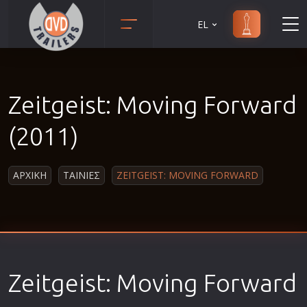
EL
Animation
Anime
Zeitgeist: Moving Forward
Αισθηματικές
Αισθησιακές
(2011)
Αστυνομικές
Β' Παγκόσμιος Πόλεμος
ΑΡΧΙΚΗ
ΤΑΙΝΙΕΣ
ZEITGEIST: MOVING FORWARD
Βιογραφίες
Γουέστερν
Δραματικές
Δράσης
Zeitgeist: Moving Forward
Ελληνικός Κινηματογράφος
Επιβίωσης