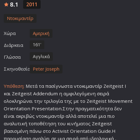
8.1
2011
Ντοκιμαντέρ
Χώρα
Αμερική
161'
Διάρκεια
Αγγλικά
Γλώσσα
Σκηνοθεσία
Peter Joseph
Υπόθεση:
Μετά τα πασίγνωστα
ντοκιμαντέρ
Zeitgeist I
και Zeitgeist Addendum η αμφιλεγόμενη
σειρά
ολοκληρώνει την τριλογία της με το Zeitgeist Movement
Orientation Presentation.Στην πραγματικότητα δεν
είναι ακριβώς
ντοκιμαντέρ
αλλά αποτελεί μια πιο
αναλυτική τοποθέτηση του κινήματος Zeitgeist
βασισμένη πάνω στο Activist Orientation Guide.Η
παρουσίαση αναλύει σε μια
σειρά
από ιδεολογικά ,