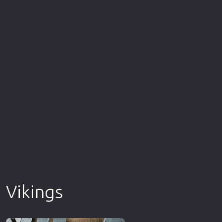
Επιστημονικής Φαντασίας
Εποχής
Ερωτικές
Ευρωπαικός Κινηματογράφος
Θρησκευτικές
Θρίλερ
Ιστορικές
Καταστροφής
Κλασσικές
Vikings