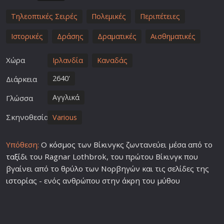
Τηλεοπτικές Σειρές
Πολεμικές
Περιπέτειες
Ιστορικές
Δράσης
Δραματικές
Αισθηματικές
Χώρα
Ιρλανδία
Καναδάς
2640'
Διάρκεια
Αγγλικά
Γλώσσα
Σκηνοθεσία
Various
Υπόθεση:
Ο
κόσμο
ς των Βίκινγκς ζωντανεύει μέσα από το
ταξίδι
του Ragnar Lothbrok, του πρώτου Βίκινγκ που
βγαίνει από το θρύλο των Νορβηγών και τις σελίδες της
ιστορία
ς - ενός ανθρώπου στην άκρη του μύθου