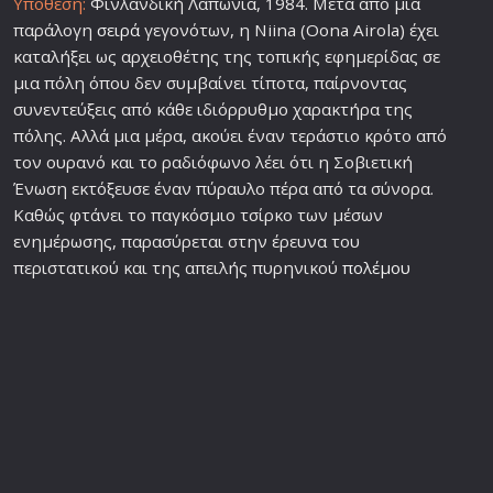
Υπόθεση:
Φινλανδική Λαπωνία, 1984. Μετά από μια
παράλογη
σειρά
γεγονότων, η Niina (Oona Airola) έχει
καταλήξει ως αρχειοθέτης της τοπικής εφημερίδας σε
μια πόλη όπου δεν συμβαίνει τίποτα, παίρνοντας
συνεντεύξεις από κάθε ιδιόρρυθμο χαρακτήρα της
πόλης. Αλλά μια μέρα, ακούει έναν τεράστιο κρότο από
τον ουρανό και το ραδιόφωνο λέει ότι η Σοβιετική
Ένωση εκτόξευσε έναν πύραυλο πέρα ​​από τα σύνορα.
Καθώς φτάνει το παγκόσμιο τσίρκο των μέσων
ενημέρωσης, παρασύρεται στην έρευνα του
περιστατικού και της απειλής πυρηνικού
πολέμου