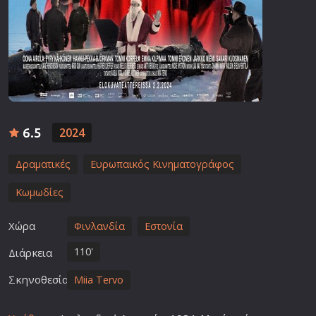
6.5
2024
Δραματικές
Ευρωπαικός Κινηματογράφος
Κωμωδίες
Χώρα
Φινλανδία
Εστονία
110'
Διάρκεια
Σκηνοθεσία
Miia Tervo