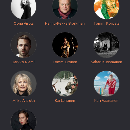
Oona Airola
Hannu-Pekka Björkman
Tommi Korpela
Jarkko Niemi
Tommi Eronen
Sakari Kuosmanen
Milka Ahlroth
Kai Lehtinen
Kari Väänänen