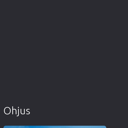
Επιστημονικής Φαντασίας
Εποχής
Ερωτικές
Ευρωπαικός Κινηματογράφος
Θρησκευτικές
Θρίλερ
Ιστορικές
Καταστροφής
Κλασσικές
Ohjus