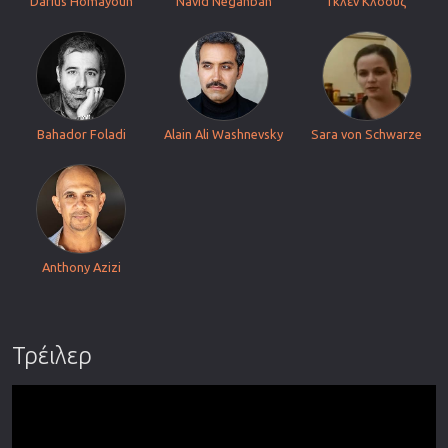
Darius Homayoun
Navid Negahban
Γκλεν Κλόουζ
Bahador Foladi
Alain Ali Washnevsky
Sara von Schwarze
Anthony Azizi
Τρέιλερ