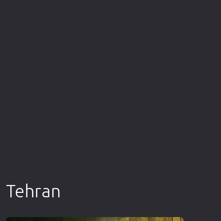
Επιστημονικής Φαντασίας
Εποχής
Ερωτικές
Ευρωπαικός Κινηματογράφος
Θρησκευτικές
Θρίλερ
Ιστορικές
Καταστροφής
Κλασσικές
Tehran