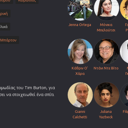
ρόμου
Κωμωδίες
Πολεμικές Τέχνες
ρική
Πολιτική
Σπορ
Jenna Ortega
Μόνικα
Γ
λικά
Μπελούτσι
Ρ
ος
Τηλεοπτικές Σειρές
μ Μπάρτον
Τρόμου
Φαντασίας
Φιλμ Νουάρ
Χριστουγεννιάτικες
Κάθριν Ο'
Ντάνι Ντε Βίτο
Χάρα
Γ
Ρομαντικές Κωμωδίες
ωμωδία
ς του Tim Burton, για
ει να στοιχειωθεί ένα σπίτι
Gianni
Juliana
Fil
Calchetti
Yazbeck