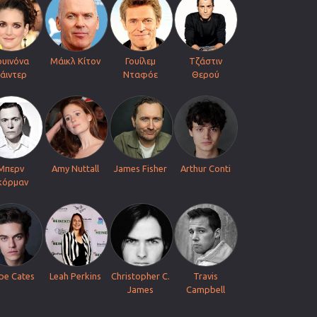
ουινόνα
Μάικλ Κίτον
Γουίλεμ
Τζάστιν
άιντερ
Νταφόε
Θερού
Μπερν
Amy Nuttall
James Fisher
Arthur Conti
κόρμαν
ipe Cates
Leah Perkins
Christopher C.
Travis
James
Campbell