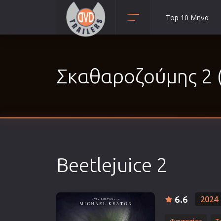
Top 10 Μήνα
Animation
Anime
Σκαθαροζούμης 2 
Αισθηματικές
Αισθησιακές
Αστυνομικές
Β' Παγκόσμιος Πόλεμος
Βιογραφίες
Γουέστερν
Beetlejuice 2
Δραματικές
Δράσης
Ελληνικός Κινηματογράφος
6.6
2024
Επιβίωσης