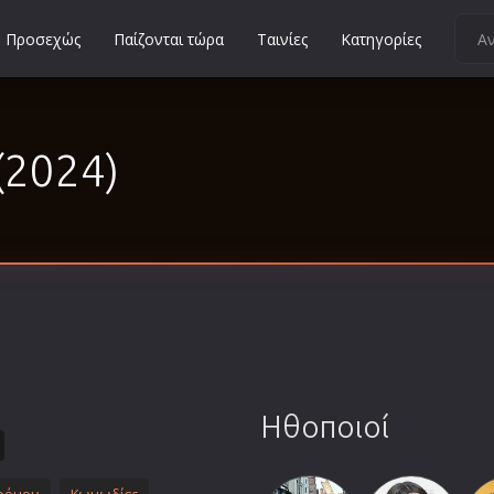
Προσεχώς
Παίζονται τώρα
Ταινίες
Κατηγορίες
Κοινωνικές
Κωμωδίες
(2024)
Μικρού Μήκους
Μιούζικαλ
Μουσική
Μυστηρίου
Νεανικές
Ντοκιμαντέρ
Οικογενειακές
Παιδικές
Ηθοποιοί
Περιπέτειες
Πολεμικές