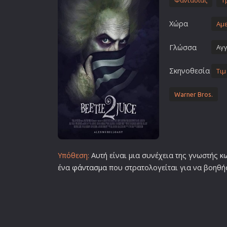
Φαντασίας
Τ
Επιστημονικής Φαντασίας
Χώρα
Εποχής
Αμε
Ερωτικές
Γλώσσα
Αγγ
Ευρωπαικός Κινηματογράφ
Σκηνοθεσία
Θρησκευτικές
Τι
Θρίλερ
Warner Bros.
Ιστορικές
Καταστροφής
Κλασσικές
Υπόθεση:
Αυτή είναι μια συνέχεια της γνωστής
κ
ένα
φάντασμα
που στρατολογείται για να βοηθήσ