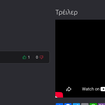
Τρέιλερ
1
0