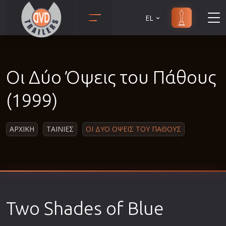
EL
Animation
Anime
Οι Δύο Όψεις του Πάθους
Αισθηματικές
Αισθησιακές
(1999)
Αστυνομικές
Β' Παγκόσμιος Πόλεμος
ΑΡΧΙΚΗ
ΤΑΙΝΙΕΣ
ΟΙ ΔΥΟ ΟΨΕΙΣ ΤΟΥ ΠΑΘΟΥΣ
Βιογραφίες
Γουέστερν
Δραματικές
Δράσης
Two Shades of Blue
Ελληνικός Κινηματογράφος
Επιβίωσης