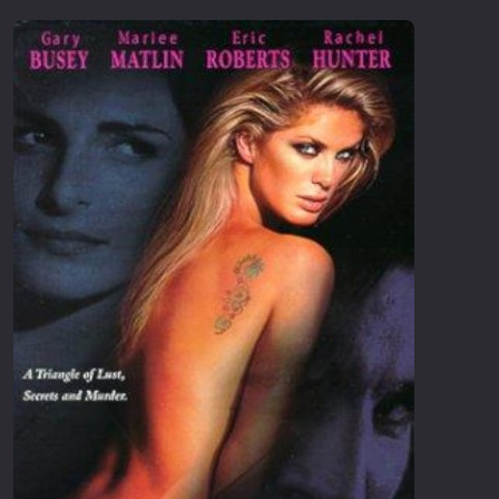
Επιστημονικής Φαντασίας
Εποχής
Ερωτικές
Ευρωπαικός Κινηματογράφος
Θρησκευτικές
Θρίλερ
Ιστορικές
Καταστροφής
Κλασσικές