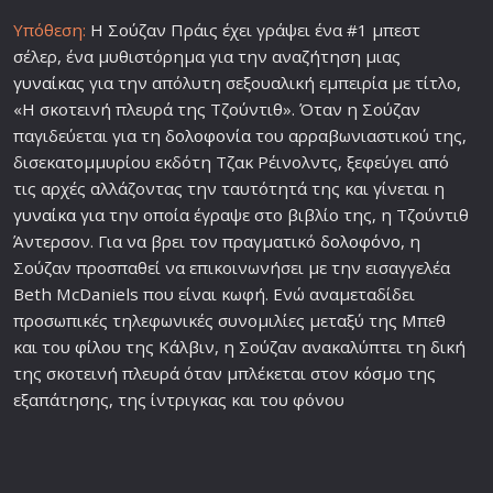
Υπόθεση:
Η Σούζαν Πράις έχει γράψει ένα #1 μπεστ
σέλερ, ένα μυθιστόρημα για την αναζήτηση μιας
γυναίκα
ς για την απόλυτη σεξουαλική εμπειρία με τίτλο,
«Η σκοτεινή πλευρά της Τζούντιθ». Όταν η Σούζαν
παγιδεύεται για τη
δολοφονία
του αρραβωνιαστικού της,
δισεκατομμυρίου εκδότη Τζακ Ρέινολντς, ξεφεύγει από
τις αρχές αλλάζοντας την ταυτότητά της και γίνεται η
γυναίκα
για την οποία έγραψε στο βιβλίο της, η Τζούντιθ
Άντερσον. Για να βρει τον πραγματικό
δολοφόνο
, η
Σούζαν προσπαθεί να επικοινωνήσει με την εισαγγελέα
Beth McDaniels που είναι κωφή. Ενώ αναμεταδίδει
προσωπικές τηλεφωνικές συνομιλίες μεταξύ της Μπεθ
και του
φίλο
υ της Κάλβιν, η Σούζαν ανακαλύπτει τη δική
της σκοτεινή πλευρά όταν μπλέκεται στον
κόσμο
της
εξαπάτησης, της ίντριγκας και του φόνου