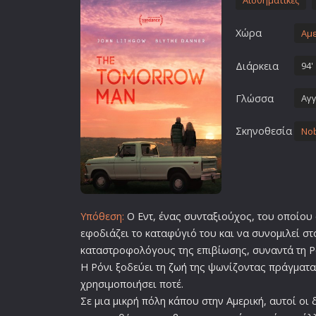
Αισθηματικές
Επιστημονικής Φαντασίας
Χώρα
Εποχής
Αμε
Ερωτικές
Διάρκεια
94'
Ευρωπαικός Κινηματογράφ
Γλώσσα
Αγγ
Θρησκευτικές
Θρίλερ
Σκηνοθεσία
Nob
Ιστορικές
Καταστροφής
Κλασσικές
Υπόθεση:
Ο Εντ, ένας συνταξιούχος, του οποίου
εφοδιάζει το καταφύγιό του και να συνομιλεί στ
καταστροφολόγους της επιβίωσης, συναντά τη Ρ
Η Ρόνι ξοδεύει τη
ζωή
της ψωνίζοντας πράγματα
χρησιμοποιήσει ποτέ.
Σε μια μικρή πόλη κάπου στην Αμερική, αυτοί οι