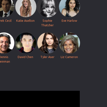
rek Cecil
Katie Aselton
Sophie
Eve Harlow
Thatcher
Dennis
David Chen
Tyler Aser
Liz Cameron
leinman