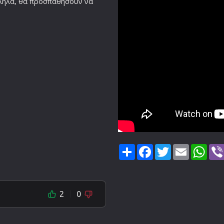
ληλα, θα προσπαθήσουν να
Share
Facebook
Twitter
Email
Wha
2
0