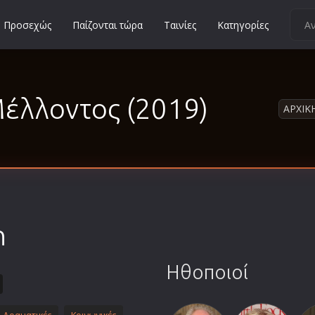
Προσεχώς
Παίζονται τώρα
Ταινίες
Κατηγορίες
Κοινωνικές
Κωμωδίες
έλλοντος (2019)
Μικρού Μήκους
ΑΡΧΙΚ
Μιούζικαλ
Μουσική
Μυστηρίου
Νεανικές
Ντοκιμαντέρ
n
Οικογενειακές
Παιδικές
Ηθοποιοί
Περιπέτειες
Πολεμικές