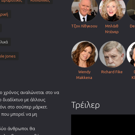
Δραματικές
Κοινωνικές
Πολεμικές Τέχνες
ρική
Πολιτική
Σπορ
Τζον Λίθγκοου
Μπλάιθ
De
Ντέινερ
ος
Τηλεοπτικές Σειρές
λικά
Τρόμου
Φαντασίας
le Jones
Φιλμ Νουάρ
Χριστουγεννιάτικες
Wendy
Richard Fike
Makkena
K
Ρομαντικές Κωμωδίες
 ο χρόνος αναλώνεται στο να
ο διαδίκτυο με άλλους
Τρέιλερ
όνι στο σούπερ μάρκετ.
 που μπορεί να μη
 δύο άνθρωποι θα