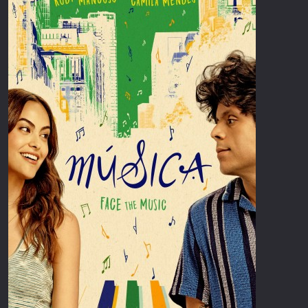
Επιστημονικής Φαντασίας
Εποχής
Ερωτικές
Ευρωπαικός Κινηματογράφος
Θρησκευτικές
Θρίλερ
Ιστορικές
Καταστροφής
Κλασσικές