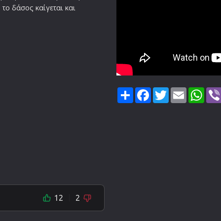
, το δάσος καίγεται και
Share
Facebook
Twitter
Email
Wha
12
2