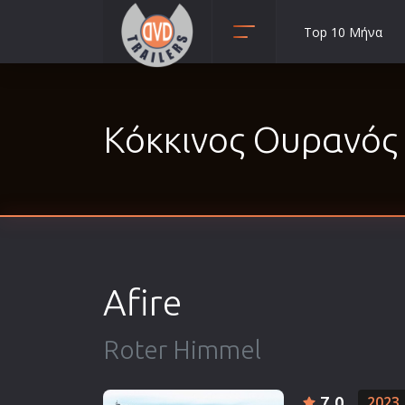
Top 10 Μήνα
Animation
Anime
Κόκκινος Ουρανός 
Αισθηματικές
Αισθησιακές
Αστυνομικές
Β' Παγκόσμιος Πόλεμος
Βιογραφίες
Γουέστερν
Afire
Δραματικές
Δράσης
Roter Himmel
Ελληνικός Κινηματογράφος
Επιβίωσης
7.0
2023