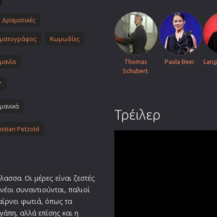
Πολεμικές Τέχνες
Δραματικές
Πολιτική
Σπορ
ηματογράφος
Κωμωδίες
ος
Τηλεοπτικές Σειρές
μανία
Thomas
Paula Beer
Lang
Τρόμου
Schubert
Φαντασίας
'
Φιλμ Νουάρ
μανικά
Τρέιλερ
Χριστουγεννιάτικες
Ρομαντικές Κωμωδίες
istian Petzold
λασσα. Οι μέρες είναι ζεστές
 νέοι συναντιούνται, παλιοί
αίρνει φωτιά, όπως τα
γάπη
, αλλά επίσης και η