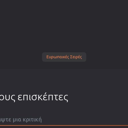
Ευρωπαικές Σειρές
τους επισκέπτες
άψτε μια κριτική