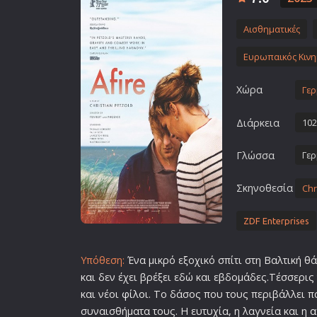
Επιστημονικής Φαντασίας
Αισθηματικές
Εποχής
Ερωτικές
Ευρωπαικός Κιν
Ευρωπαικός Κινηματογράφ
Χώρα
Γερ
Θρησκευτικές
Θρίλερ
Διάρκεια
102
Ιστορικές
Γλώσσα
Γερ
Καταστροφής
Κλασσικές
Σκηνοθεσία
Chr
ZDF Enterprises
Υπόθεση:
Ένα μικρό εξοχικό σπίτι στη Βαλτική θά
και δεν έχει βρέξει εδώ και εβδομάδες.Τέσσερις
και νέοι
φίλο
ι. Το δάσος που τους περιβάλλει π
συναισθήματα τους. Η ευτυχία, η λαγνεία και η
α