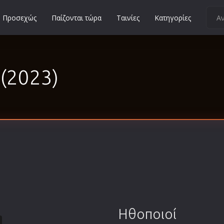
Προσεχώς
Παίζονται τώρα
Ταινίες
Κατηγορίες
Κοινωνικές
Κωμωδίες
(2023)
Μικρού Μήκους
Μιούζικαλ
Μουσική
Μυστηρίου
Νεανικές
Ντοκιμαντέρ
Οικογενειακές
Παιδικές
Περιπέτειες
Ηθοποιοί
Πολεμικές