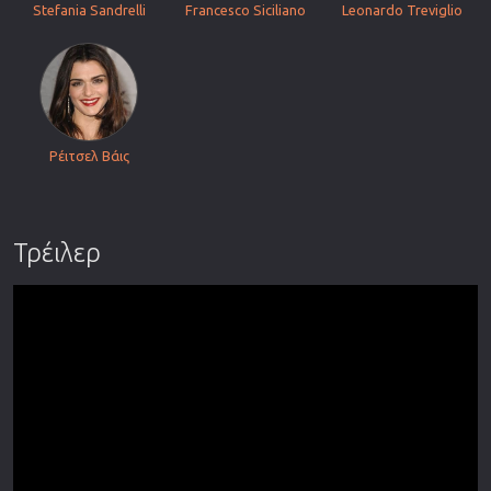
Stefania Sandrelli
Francesco Siciliano
Leonardo Treviglio
Ρέιτσελ Βάις
Τρέιλερ