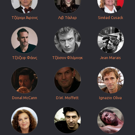
Τζέρεμι Άιρονς
Λιβ Τάιλερ
Sinéad Cusack
Τζόζεφ Φάινς
Τζέισον Φλέμινγκ
Jean Marais
Donal McCann
D.W. Moffett
Ignazio Oliva