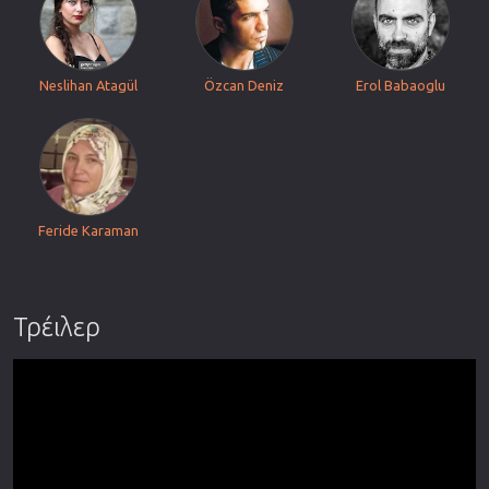
Neslihan Atagül
Özcan Deniz
Erol Babaoglu
Feride Karaman
Τρέιλερ