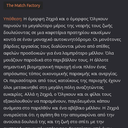
The Match Factory
Υπόθεση:
Η όμορφη Ζεχρά και ο όμορφος Όλγκουν
περνούν το μεγαλύτερο μέρος της νεαρής τους
ζωή
ς
δουλεύοντας σε μια καφετέρια πρατηρίου καυσίμων
κοντά σε έναν μοναχικό αυτοκινητόδρομο. Οι μονότονες
βάρδιες εργασίας τους διαλύονται μόνο από σπίθες
αφελών προσδοκιών για ένα λαμπρότερο
μέλλον
. Όλα
μοιάζουν παροδικά στο περιβάλλον τους. Η άλλοτε
σημαντική βιομηχανική περιοχή είναι πλέον ένας
απρόσωπος τόπος οικονομικής παρακμής και ανεργίας.
Οι περισσότεροι από τους κατοίκους της περιοχής έχουν
όλοι μετακινηθεί στη μεγάλη πόλη αναζητώντας
ευκαιρίες. Αλλά η Ζεχρά, ο Όλγκουν και οι
φίλο
ι τους
εξακολουθούν να παραμένουν, παγιδευμένοι κάπου
ανάμεσα στο παρελθόν και ένα αβέβαιο
μέλλον
. Η Ζεχρά
ονειρεύεται ότι η
αγάπη
θα την απομακρύνει από την
ανούσια δουλειά της και τη
ζωή
στο σπίτι με την