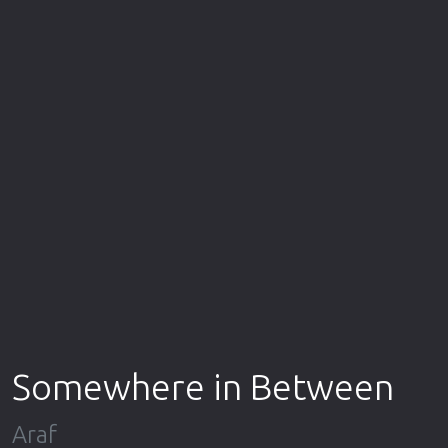
Επιστημονικής Φαντασίας
Εποχής
Ερωτικές
Ευρωπαικός Κινηματογράφος
Θρησκευτικές
Θρίλερ
Ιστορικές
Καταστροφής
Κλασσικές
Somewhere in Between
Araf