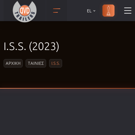
EL
Animation
Anime
I.S.S. (2023)
Αισθηματικές
Αισθησιακές
ΑΡΧΙΚΗ
ΤΑΙΝΙΕΣ
I.S.S.
Αστυνομικές
Β' Παγκόσμιος Πόλεμος
Βιογραφίες
Γουέστερν
Δραματικές
Δράσης
Ελληνικός Κινηματογράφος
Επιβίωσης