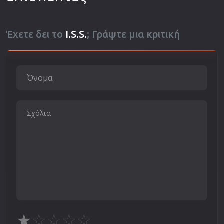
Έχετε δει το
I.S.S.
; Γράψτε μια κριτική
★
☆
☆
☆
☆