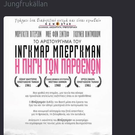
Jungfrukällan
Επιστημονικής Φαντασίας
Εποχής
Ερωτικές
Ευρωπαικός Κινηματογράφος
Θρησκευτικές
Θρίλερ
Ιστορικές
Καταστροφής
Κλασσικές