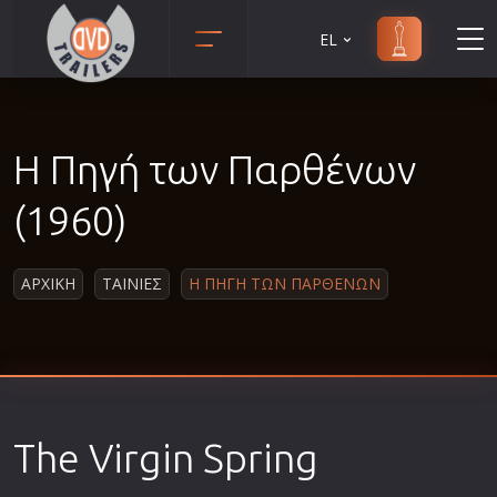
EL
Animation
Anime
Η Πηγή των Παρθένων
Αισθηματικές
Αισθησιακές
(1960)
Αστυνομικές
Β' Παγκόσμιος Πόλεμος
ΑΡΧΙΚΗ
ΤΑΙΝΙΕΣ
Η ΠΗΓΗ ΤΩΝ ΠΑΡΘΕΝΩΝ
Βιογραφίες
Γουέστερν
Δραματικές
Δράσης
The Virgin Spring
Ελληνικός Κινηματογράφος
Επιβίωσης