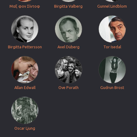
Μαξ φον Σίντοφ
Birgitta Valberg
Gunnel Lindblom
Birgitta Pettersson
Axel Düberg
Tor Isedal
Allan Edwall
Ove Porath
Gudrun Brost
Oscar Ljung