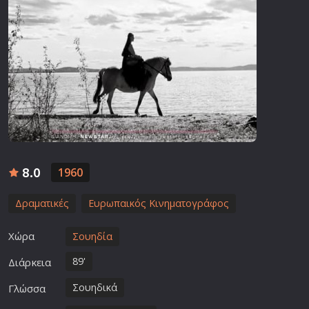
8.0
1960
Δραματικές
Ευρωπαικός Κινηματογράφος
Χώρα
Σουηδία
89'
Διάρκεια
Σουηδικά
Γλώσσα