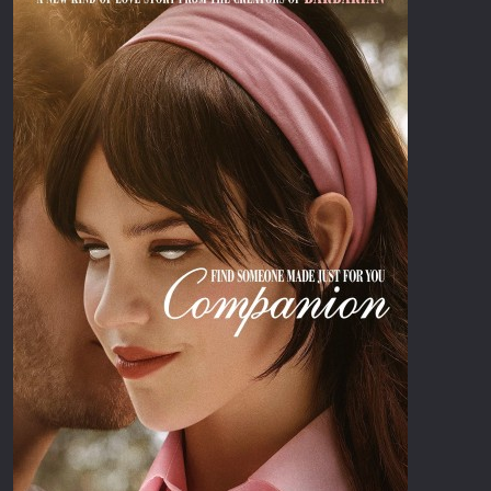
Επιστημονικής Φαντασίας
Εποχής
Ερωτικές
Ευρωπαικός Κινηματογράφος
Θρησκευτικές
Θρίλερ
Ιστορικές
Καταστροφής
Κλασσικές