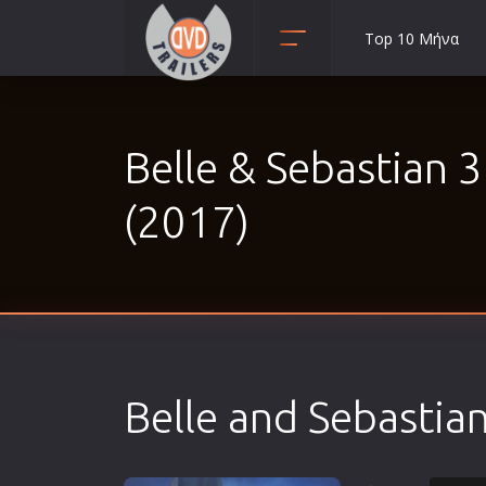
Top 10 Μήνα
Animation
Anime
Belle & Sebastian 3
Αισθηματικές
Αισθησιακές
(2017)
Αστυνομικές
Β' Παγκόσμιος Πόλεμος
Βιογραφίες
Γουέστερν
Δραματικές
Belle and Sebastian
Δράσης
Ελληνικός Κινηματογράφος
Επιβίωσης