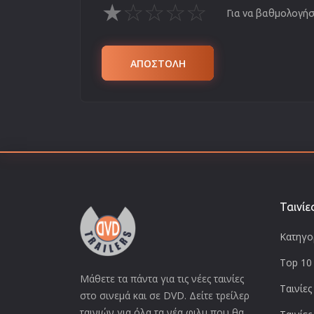
★
☆
☆
☆
☆
Για να βαθμολογήσε
ΑΠΟΣΤΟΛΗ
Ταινίε
Κατηγορ
Top 10 
Μάθετε τα πάντα για τις νέες ταινίες
Ταινίες
στο σινεμά και σε DVD. Δείτε τρείλερ
ταινιών για όλα τα νέα φιλμ που θα