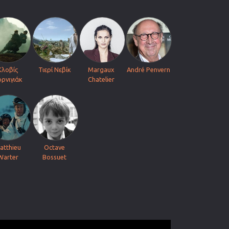
Κλοβίς
Τιερί Νεβίκ
Margaux
André Penvern
ρνιγιάκ
Chatelier
atthieu
Octave
Warter
Bossuet