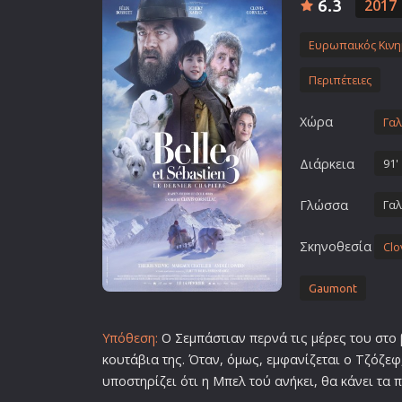
6.3
2017
Επιστημονικής Φαντασίας
Εποχής
Ευρωπαικός Κιν
Ερωτικές
Περιπέτειες
Ευρωπαικός Κινηματογράφ
Χώρα
Γαλ
Θρησκευτικές
Θρίλερ
Διάρκεια
91'
Ιστορικές
Γλώσσα
Γαλ
Καταστροφής
Κλασσικές
Σκηνοθεσία
Clo
Gaumont
Υπόθεση:
Ο Σεμπάστιαν περνά τις μέρες του στο 
κουτάβια της. Όταν, όμως, εμφανίζεται ο Τζόζε
υποστηρίζει ότι η Μπελ τού ανήκει, θα κάνει τα 