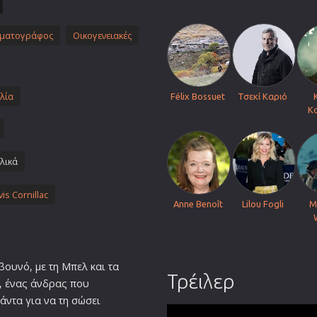
Πολεμικές Τέχνες
Πολιτική
ηματογράφος
Οικογενειακές
Σπορ
ος
Τηλεοπτικές Σειρές
λία
Félix Bossuet
Τσεκί Καριό
Τρόμου
Κο
Φαντασίας
Φιλμ Νουάρ
λικά
Χριστουγεννιάτικες
Ρομαντικές Κωμωδίες
vis Cornillac
Anne Benoît
Lilou Fogli
M
βουνό, με τη Μπελ και τα
Τρέιλερ
φ, ένας άνδρας που
πάντα για να τη σώσει