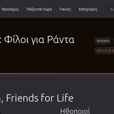
Προσεχώς
Παίζονται τώρα
Ταινίες
Κατηγορίες
Κοινωνικές
Κωμωδίες
: Φίλοι για Pάντα
Μικρού Μήκους
ΑΡΧΙΚΗ
Μιούζικαλ
BELLE & S
Μουσική
Μυστηρίου
Νεανικές
Ντοκιμαντέρ
Οικογενειακές
, Friends for Life
Παιδικές
Περιπέτειες
Ηθοποιοί
Πολεμικές