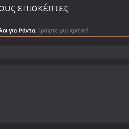
τους επισκέπτες
ίλοι για Pάντα
; Γράψτε μια κριτική