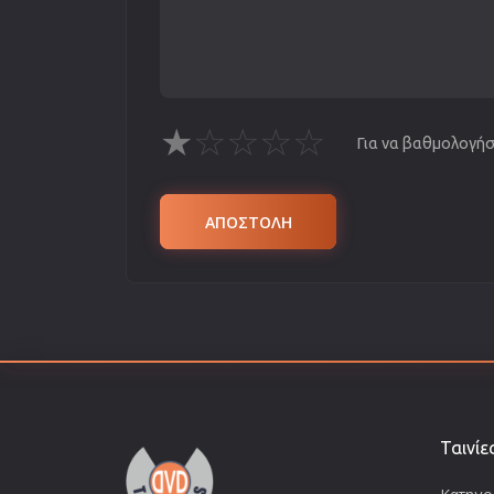
★
☆
☆
☆
☆
Για να βαθμολογήσε
ΑΠΟΣΤΟΛΗ
Ταινίε