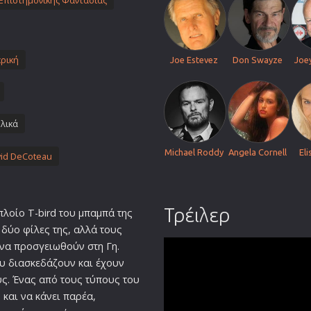
Επιστημονικής Φαντασίας
Πολεμικές Τέχνες
Πολιτική
Σπορ
ρική
Joe Estevez
Don Swayze
Joey
ος
Τηλεοπτικές Σειρές
Τρόμου
Φαντασίας
λικά
Φιλμ Νουάρ
Michael Roddy
Angela Cornell
Eli
id DeCoteau
Χριστουγεννιάτικες
Ρομαντικές Κωμωδίες
Τρέιλερ
λοίο T-bird του μπαμπά της
ς δύο φίλες της, αλλά τους
 να προσγειωθούν στη Γη.
ου διασκεδάζουν και έχουν
υς. Ένας από τους τύπους του
 και να κάνει παρέα,