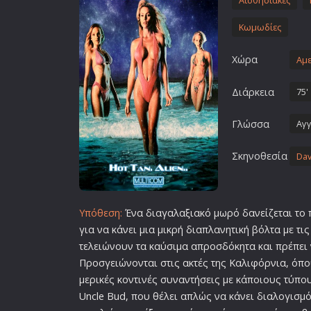
Αισθησιακές
Επιστημονικής Φαντασίας
Κωμωδίες
Εποχής
Ερωτικές
Χώρα
Αμε
Ευρωπαικός Κινηματογράφ
Διάρκεια
75'
Θρησκευτικές
Θρίλερ
Γλώσσα
Αγγ
Ιστορικές
Σκηνοθεσία
Dav
Καταστροφής
Κλασσικές
Υπόθεση:
Ένα διαγαλαξιακό μωρό δανείζεται το π
για να κάνει μια μικρή διαπλανητική βόλτα με τι
τελειώνουν τα καύσιμα απροσδόκητα και πρέπει
Προσγειώνονται στις ακτές της Καλιφόρνια, όπ
μερικές κοντινές συναντήσεις με κάποιους τύπο
Uncle Bud, που θέλει απλώς να κάνει διαλογισμό