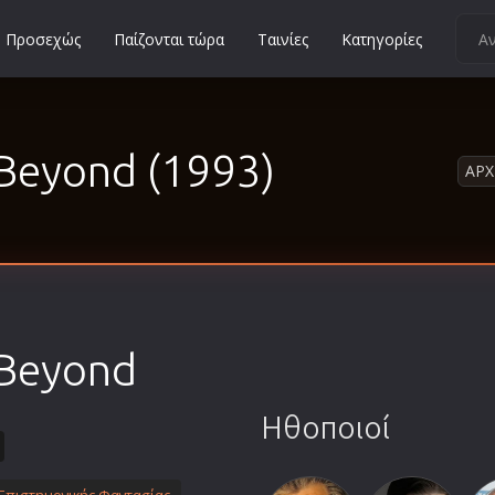
Προσεχώς
Παίζονται τώρα
Ταινίες
Κατηγορίες
Κοινωνικές
Κωμωδίες
Beyond (1993)
Μικρού Μήκους
ΑΡΧ
Μιούζικαλ
Μουσική
Μυστηρίου
Νεανικές
Ντοκιμαντέρ
 Beyond
Οικογενειακές
Παιδικές
Ηθοποιοί
Περιπέτειες
Πολεμικές