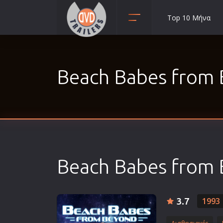
Top 10 Μήνα
Animation
Anime
Beach Babes from 
Αισθηματικές
Αισθησιακές
Αστυνομικές
Β' Παγκόσμιος Πόλεμος
Βιογραφίες
Γουέστερν
Beach Babes from
Δραματικές
Δράσης
Ελληνικός Κινηματογράφος
3.7
1993
Επιβίωσης