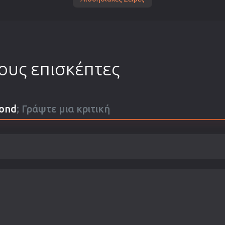
τους επισκέπτες
yond
; Γράψτε μια κριτική