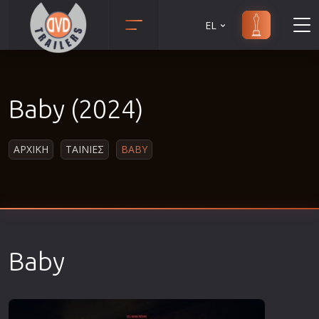
EL
Animation
Anime
Baby (2024)
Αισθηματικές
Αισθησιακές
ΑΡΧΙΚΗ
ΤΑΙΝΙΕΣ
BABY
Αστυνομικές
Β' Παγκόσμιος Πόλεμος
Βιογραφίες
Γουέστερν
Δραματικές
Baby
Δράσης
Ελληνικός Κινηματογράφος
Επιβίωσης