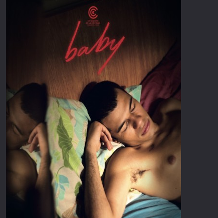
Επιστημονικής Φαντασίας
Εποχής
Ερωτικές
Ευρωπαικός Κινηματογράφος
Θρησκευτικές
Θρίλερ
Ιστορικές
Καταστροφής
Κλασσικές