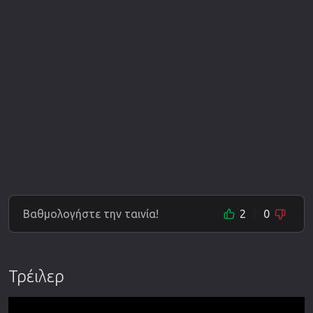
Βαθμολογήστε την ταινία!
2
0
Τρέιλερ