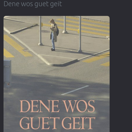
Dene wos guet geit
Επιστημονικής Φαντασίας
Εποχής
Ερωτικές
Ευρωπαικός Κινηματογράφος
Θρησκευτικές
Θρίλερ
Ιστορικές
Καταστροφής
Κλασσικές