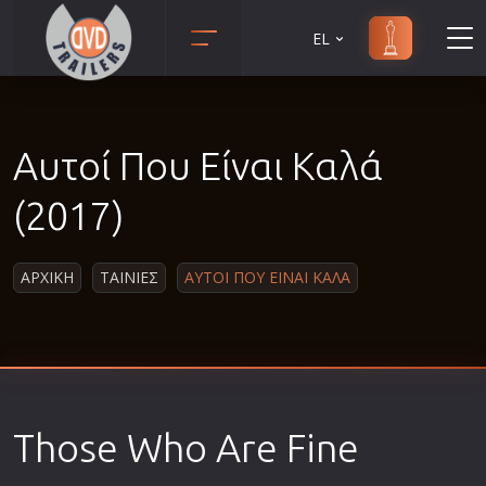
EL
Animation
Anime
Αυτοί Που Είναι Καλά
Αισθηματικές
Αισθησιακές
(2017)
Αστυνομικές
Β' Παγκόσμιος Πόλεμος
ΑΡΧΙΚΗ
ΤΑΙΝΙΕΣ
ΑΥΤΟΙ ΠΟΥ ΕΙΝΑΙ ΚΑΛΑ
Βιογραφίες
Γουέστερν
Δραματικές
Δράσης
Those Who Are Fine
Ελληνικός Κινηματογράφος
Επιβίωσης